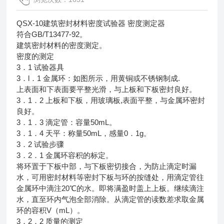
QSX-10
建筑密封材料密度试验器
密度测定器
GB/T13477-92
符合
。
建筑密封材料的密度测定。
密度的测定
3
1
．
试验器具
3
l
1
.
．
．
金属环：如图所示，用黄铜或不锈钢制成
上表面和下表面要平整光滑，与上板和下板密封良好。
3
1
2
,
．
．
上板和下板，用玻璃板
表面平整，与金属环密封
良好。
3
1
3
50mL
．
．
滴定管：容量
。
3
1
4
50mL
0
1g
．
．
天平：称量
，感量
．
。
3
2
．
试验步骤
3
2
1
．
．
金属环容积的标定。
将环置于下板中部，与下板密切接合，为防止滴定时漏
水，可用密封材料等密封下板与环的按缝处，用滴定管往
20
金属环中滴注
℃的水。即将满盈时盖上上板。继续滴注
水，直至环内气泡全部消除。从滴定管的读数差求取金属
V
mL
环的容积
（
）。
3
2
2
．
．
质量的测定