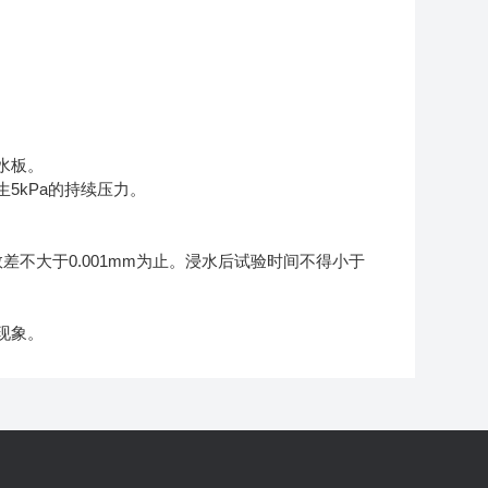
水板。
5kPa
生
的持续压力。
0.001mm
数差不大于
为止。浸水后试验时间不得小于
现象。