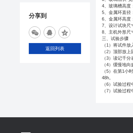
4
、玻璃槽高度
5
、金属环直径
分享到
6
、金属环高度
7
、设计试块尺
8
、主机外形尺
三、试验步骤
1
（
）将试件放
返回列表
2
（
）顶部放上
3
（
）读记千分
4
（
）缓慢地向
5
1
（
）在第
小
48h
。
6
（
）试验过程
7
（
）试验过程