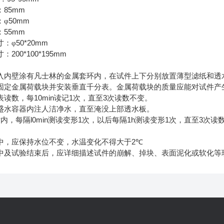
85mm
：
50mm
：φ
55mm
：
50*20mm
寸：φ
200*100*195mm
寸：
入内壁涂有凡士林的金属套环内，在试件上下分别放置薄型滤纸和透
固定金属荷载块并安装垂直千分表。金属荷载块的质量应能对试件产
10min
1
3
表读数，每
读记
次，直至
次读数不变。
盛水容器内注人洁净水，直至淹没上部透水板。
l0min
1
1h
1
3
时内，每隔
测读变形
次，以后每隔
测读变形
次，直至
次读
2
中，应保持水位不变，水温变化不得大于
℃
中及试验结束后，应详细描述试件的崩解、掉块、表面泥化或软化等