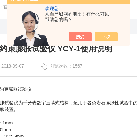
：
首页
/
技术文章
/ 岩石侧向约束膨胀试验仪 YCY-1使用说明
欢迎您！
来自局域网的朋友！有什么可以
帮助您的吗？
约束膨胀试验仪 YCY-1使用说明
18-09-07
浏览次数：1567
约束膨胀试验仪
膨胀试验仪为千分表数字直读式结构，适用于各类岩石膨胀性试验中
试验装置。
1mm
：
001mm
95*95mm
：