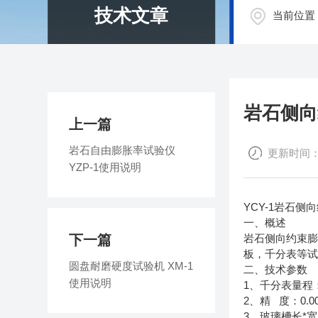
技术文章
当前位置
岩石侧向
上一篇
岩石自由膨胀率试验仪
更新时间：20
YZP-1使用说明
YCY-1
岩石侧向
一、概述
下一篇
岩石侧向约束
板，千分表等
圆盘耐磨硬度试验机 XM-1
二、技术参数
使用说明
1
、千分表量程
2
0.
、精
度：
3
*
、玻璃槽长
宽