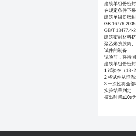
建筑单组份密
在规定条件下
建筑单组份密
GB 16776-
GB/T 134
建筑密封材料
聚乙烯挤胶筒
试件的制备
试验前，将待测
建筑单组份密
1 试验在（18
2 将试件从恒温
3 一次性将全
实验结果判定
挤出时间≤10s