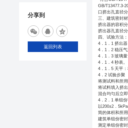
GB/T13477
口挤出孔直径分为
分享到
三、建筑密封
挤出器的容积分别
挤出器孔直径分
四、试验方法
4．1．1 挤出
返回列表
4．1．2 稳压
4．1．3 玻璃
4．1．4 秒表。
4．1．5 天平：
4．2 试验步聚
将测试料和所用
将试料填入挤
混合均匀后立
4．2．1 单组
以200±2．
简的体积和所用
建筑单组份密
测定单组份密