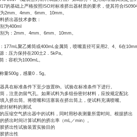
.3-2017的基础上严格按照ISO对标准挤出器材质的要求，使其符合IS09
2mm、4mm、6mm、10mm。
材料挤出器技术参数：
为400ml
别为：2mm、4mm、6mm、10mm。
：
器：177mL聚乙烯筒或400mL金属筒，喷嘴直径可采用2、4、6在10
气源：压力保持在200土2．5kPa。
量筒：容积为1000mL。
称量500g，感量0．5g。
器具在标准条件下至少放置8h。试验在标准条件下进行。
出筒，注意勿留气孔。如果试料为多组份密封材料，应按规定配比
即填入挤出筒。将喷嘴和活塞装在挤出筒上，使试料充满喷嘴。
份密封材料的测试
5kPa的压缩空气挤出器中的试料，同时用秒表测量所需时间。根据挤出
的挤出时间计算试料的挤出率（mL／min）。
封胶挤出性试验装置实验目的
封胶挤出性