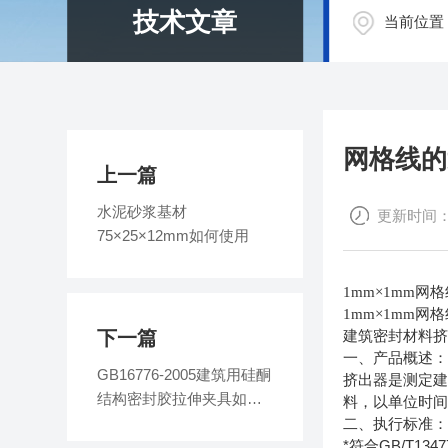
技术文章
当前位置
网格线的
上一篇
水泥砂浆基材
更新时间：20
75×25×12mm如何使用
1mm
×1mm网
1mm
×1mm网
下一篇
建筑密封材料挤
一、产品概述
GB16776-2005建筑用硅酮
挤出器是测定建
结构密封胶拉伸夹具如何
料，以单位时
使用
二、执行标准
*符合GB/T1