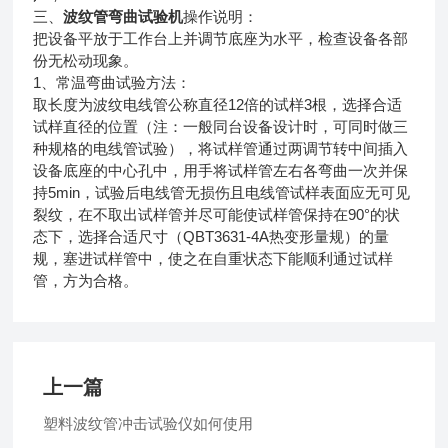
三、
波纹管弯曲试验机
操作说明：
把设备平放于工作台上并调节底座为水平，检查设备各部
份无松动现象。
1
、常温弯曲试验方法：
12
3
取长度为波纹电线管公称直径
倍的试样
根，选择合适
试样直径的位置（注：一般同台设备设计时，可同时做三
种规格的电线管试验），将试样管通过两调节转中间插入
设备底座的中心孔中，用手将试样管左右各弯曲一次并保
5min
持
，试验后电线管无损伤且电线管试样表面应无可见
90°
裂纹，在不取出试样管并尽可能使试样管保持在
的状
QBT3631-4A
态下，选择合适尺寸（
热变形量规）的量
规，塞进试样管中，使之在自重状态下能顺利通过试样
管，方为合格。
上一篇
塑料波纹管冲击试验仪如何使用