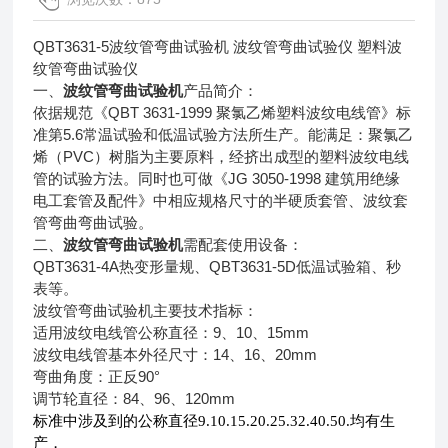
QBT3631-5
波纹管弯曲试验机
波纹管弯曲试验仪
塑料波
纹管弯曲试验仪
一、
波纹管弯曲试验机
产品简介：
QBT 3631-1999
依据规范《
聚氯乙烯塑料波纹电线管》标
5.6
准第
常温试验和低温试验方法所生产。能满足：聚氯乙
PVC
烯（
）树脂为主要原料，经挤出成型的塑料波纹电线
JG 3050-1998
管的试验方法。同时也可做《
建筑用绝缘
电工套管及配件》中相应规格尺寸的半硬质套管、波纹套
管弯曲弯曲试验。
二、
波纹管弯曲试验机
需配套使用设备：
QBT3631-4A
QBT3631-5D
热变形量规、
低温试验箱、秒
表等。
波纹管弯曲试验机主要技术指标：
9
10
15mm
适用波纹电线管公称直径：
、
、
14
16
20mm
波纹电线管基本外径尺寸：
、
、
90°
弯曲角度：正反
84
96
120mm
调节轮直径：
、
、
标准中涉及到的公称直径9.10.15.20.25.32.40.50.均有生
产，