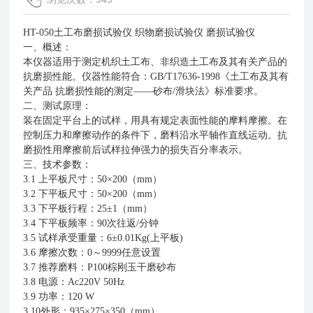
HT-050
土工布磨损试验仪 织物磨损试验仪 磨损试验仪
一、概述：
本仪器适用于测定机织土工布、非织造土工布及其有关产品的
抗磨损性能。仪器性能符合：
GB/T17636-1998
《土工布及其有
关产品 抗磨损性能的测定——砂布
/
滑块法》标准要求。
二、测试原理：
装在固定平台上的试样，用具有规定表面性能的摩料摩擦。在
控制压力和摩擦动作的条件下，磨料沿水平轴作直线运动。抗
磨损性用摩擦前后试样拉伸强力的损失百分率表示。
三、技术参数：
3.1
上平板尺寸：
50
×
200
（
mm
）
3.2
下平板尺寸：
50
×
200
（
mm
）
3.3
下平板行程：
25
±
1
（
mm
）
3.4
下平板频率：
90
次往返
/
分钟
3.5
试样承受重量：
6
±
0.01Kg(
上平板
)
3.6
摩擦次数：
0
～
9999
任意设置
3.7
推荐磨料：
P100
棕刚玉干磨砂布
3.8
电源：
Ac220V 50Hz
3.9
功率：
120 W
3.10
外形：
935
×
275
×
350
（
mm
）