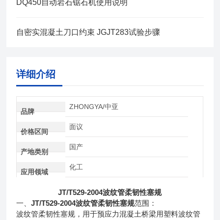
DQ450自动岩石锯石机使用说明
自密实混凝土刀口约束 JGJT283试验步骤
详细介绍
ZHONGYA/中亚
品牌
面议
价格区间
国产
产地类别
化工
应用领域
JT/T529-2004波纹管柔韧性塞规
一、
JT/T529-2004波纹管柔韧性塞规
范围：
波纹管柔韧性塞规，用于预应力混凝土桥梁用塑料波纹管