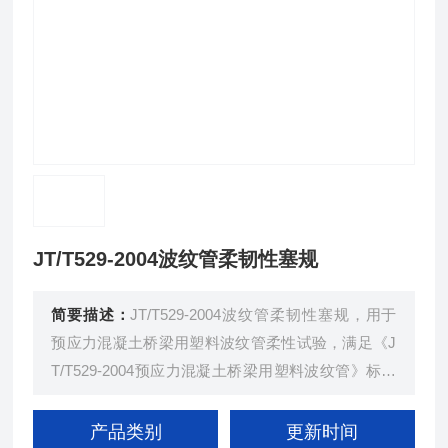
JT/T529-2004波纹管柔韧性塞规
简要描述：
JT/T529-2004波纹管柔韧性塞规，用于
预应力混凝土桥梁用塑料波纹管柔性试验，满足《J
T/T529-2004预应力混凝土桥梁用塑料波纹管》标准
规范。波纹管柔韧性塞规全套7个，包括Φ50mm、Φ
60mm、Φ75mm、Φ90mm、Φ100mm、Φ115m
产品类别
更新时间