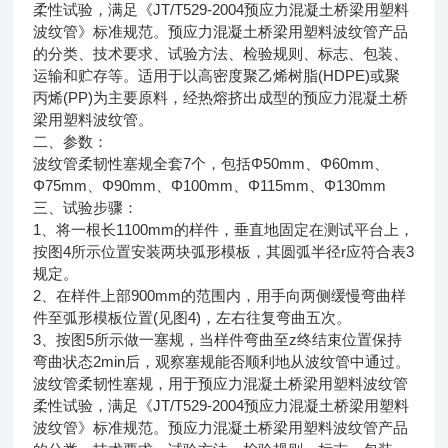
柔性试验，满足《JT/T529-2004预应力混凝土桥梁用塑料
波纹管》标准规范。预应力混凝土桥梁用塑料波纹管产品
的分类、技术要求、试验方法、检验规则、标志、包装、
运输和贮存等。适用于以高密度聚乙烯树脂(HDPE)或聚
丙烯(PP)为主要原料，经热熔挤出成型的预应力混凝土桥
梁用塑料波纹管。
二、参数：
波纹管柔韧性塞规全套7个，包括Φ50mm、Φ60mm、
Φ75mm、Φ90mm、Φ100mm、Φ115mm、Φ130mm
三、试验步骤：
1、将一根长1100mm的样件，垂直地固定在测试平台上，
按图4所示位置安装两块弧形模板，其圆弧半径r应符合表3
规定。
2、在样件上部900mm的范围内，用手向两侧缓慢弯曲样
件至弧形模板位置(见图4)，左右往复弯曲五次。
3、按图5所示做一塞规，当样件弯曲至z终结束位置保持
弯曲状态2min后，观察塞规能否顺利地从波纹管中通过。
波纹管柔韧性塞规，用于预应力混凝土桥梁用塑料波纹管
柔性试验，满足《JT/T529-2004预应力混凝土桥梁用塑料
波纹管》标准规范。预应力混凝土桥梁用塑料波纹管产品