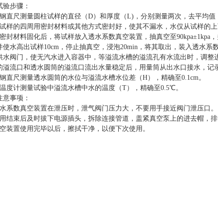
试验步骤：
钢直尺测量圆柱试样的直径（D）和厚度（L)
，
分别测量两次，去平均值，
试样的四周用密封材料或其他方式密封好
，
使其不漏水
，
水仅从试样的上
密封材料固化后，将试样放入透水系数真空装置，抽真空至90kpa±1kpa，并
使水高出试样10cm
，
停止抽真空，浸泡20min，将其取出，装入透水
供水阀门，使无汽水进入容器中，等溢流水槽的溢流孔有水流出时，调整进水
的溢流口和透水圆筒的溢流口流出水量稳定后，用量筒从出水口接水，记
钢直尺测量透水圆筒的水位与溢流水槽水位差（H）
，
精确至0.1cm
。
温度计测量试验中溢流水槽中水的温度（T）
，
精确至0.5℃
。
注意事项：
透水系数真空装置在泄压时，泄气阀门压力大，不要用手接近阀门泄压口。
使用结束后及时拔下电源插头，拆除连接管道，盖紧真空泵上的进去帽，排
真空装置使用完毕以后，擦拭干净，以便下次使用。