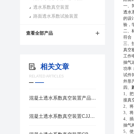
一、
透水系数真空装置
透水
路面透水系数试验装置
的设
验，
二、
查看全部产品
符合
三、
真空极
工作电
抽气速
相关文章
功率：
试件
RELATED ARTICLES
外形尺
四、
1、
混凝土透水系数真空装置产品介绍
接真
2、
3、
混凝土透水系数真空装置CJJT135使用说明
4、
抽气
5、