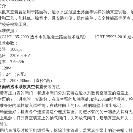
简介：
系数真空装置适用于路面砖、
透水
水泥混凝土
路面
等试样的抽真空试验。
计和工艺，能耗低、噪音小、且安装方便，操作简单，安全性能高等优点
学校等检测工具。
标准依据：
《GJJ/T 135-2009 透水水泥混凝土路面技术规程》
、
《GBT 25993-20
技术参数：
限：100kpa
压：220V-50HZ
率：3.6m3/h
120w
筒：2个（选配）
寸：280×280mm（直径*高）
路面砖
透水系数真空装置
安装方法：
把带有压力表的阀门，和进水阀门分别安装在透水系数真空装置的箱盖上。
空泵的）、进水管，安装好，在真空泵的加油塞处加注250ml的润滑油，
将准备好的试样放入试样筒，在试样向上的10cm处的箱壁上做出标记。
将舱盖盖好，检查各个连接管是否连接紧密。将进水管的另一端放入装有
插上电源，打开真空装置上的抽气阀门，关闭放气阀门，启动真空泵开关
阀门。
使用结束后及时拔下电源插头，拆除连接管道，盖紧真空泵上的进去帽，排