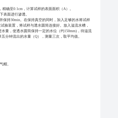
精确至0.1cm，计算试样的表面面积（A）
。
下表面进行渗透。
保持30min
。
在保持真空的同时，加入足够的水将试样
系数试验装置，将试样与透水圆筒连接好。放入溢流水槽，
量，使透水圆筒保持一定的水位（约150mm)
，
待溢流
录五分钟流出的水量（Q），测量三次，取平均值。
气帽。