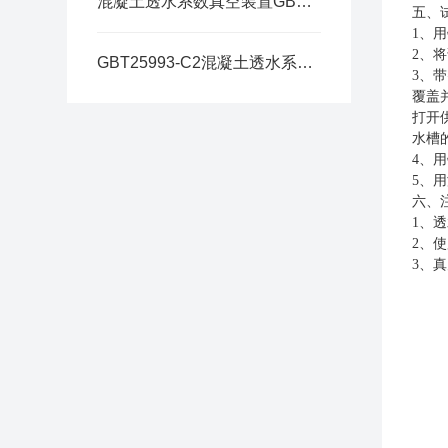
混凝土透水系数真空装置GBT25993-C2操作说明
五、
1、
用
2、
将
GBT25993-C2混凝土透水系数真空装置使用说明
3、
带
覆盖并
打开
水槽
4、
用
5、
用
六、
1、
2、
3、