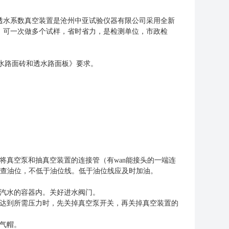
透水系数真空装置
是沧州中亚试验仪器有限公司
采用全新
，可一次做多个试样，省时省力，是检测单位，市政检
10 透水路面砖和透水路面板》
要求。
将真空泵和抽真空装置的连接管（有wan能接头的一端连
检查油位，不低于油位线。低于油位线应及时加油。
无汽水的容器内。关好进水阀门。
，达到所需压力时，先关掉真空泵开关，再关掉真空装置的
气帽。