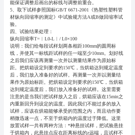
能保证调整后画出的标线与调整前重合。
5、取下试样参照国标GB/T 6671-2001《热塑性塑料管
材纵向回缩率的测定》中试验规方法A或B做回缩率试
验。
四、试验结果处理：
纵向回缩率T=︳L0-L︳/ L0×100
说明：我们给每段试样划两条相距100mm的圆周标
线，并使其一标线距试样的任一端至少10mm。划好线
之后我们应该再测量一次并以测量结果作为原始标
距。把烘箱设定到要求的150℃，当烘箱达到规定温度
后，我们放入准备好的试样。再测量一次并以测量结
果作为原始标距。把烘箱设定到要求的150℃，当烘箱
达到规定温度后，我们放入准备好的试样。这里需要
注意的是当我们把试样放入之后，烘箱应该在15min之
内重新回升到设定的温度。因此我们不能过多的放入
试样，应该在烘箱能够承受的范围之内，而且动作要
稍微迅速一点，不至于烘箱内的温度过于降低。这里
放置试样一共有两种方法：*种悬挂试样，把试验悬挂
于烘箱内，此悬挂点应在距离标线的z远端，且试样不