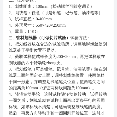
二、技术参数：
1、划线距离：100mm（松动螺丝可随意调节）
2、划线笔：任意（可是铅笔、记号笔、油漆笔等）
3、试样直径：0-400mm
4、外形尺寸：550×420×250mm
5、重量：15KG
管材划线器（可做切片试验）
试验方法
三、
：
1、把划线器放在合适的试验场所，调整地脚螺丝使划
线器处于平衡位置不晃动。
2、截取试样使试样长度为200±20mm，再把试样放在
划线器的四个转动轮zhong央。
3、把划线笔（可是铅笔、记号笔、油漆笔等）装在划
线器上面的固定架上面，调整划线笔位置，使两笔处
于同一形态，并调整划线笔笔尖位置，使两笔尖之间
的距离为100mm（保证两标线间距为100mm）。
4、轻轻转动手轮，这时试样随转动轮转动，试样转动
一圈之后，划线笔就在试样上面画出两条平行的圆周
标线。如果标线不清楚，可适当调整划线笔的高度。
然后，再反方向转动手轮一圈回到开始位置，这时才