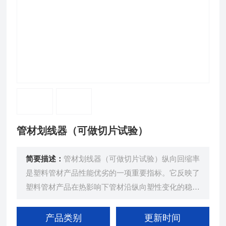
管材划线器（可做切片试验）
简要描述：
管材划线器（可做切片试验）纵向回缩率
是塑料管材产品性能优劣的一项重要指标。它反映了
塑料管材产品在热影响下管材沿纵向塑性变化的稳定
性能。它的测定对提高产品在使用过程中对气温的变
化、日照以及其它热源影响的承受能力，以及提高产
产品类别
更新时间