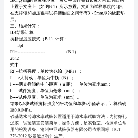
zhongyang的宽度和厚度，然后将试样
顺着长度方向
正
表面朝
上置于支座上（如图B
.
1）所示
放置
。支距为
试样
厚度的4倍。
在
支
撑
辊
和
加压
辊
与
试样
接触面之间垫有3～5mm厚的
橡胶
垫
层。
三、
结果计算
：
B.4结果计算
抗折强度
应
按式（B
.
1）计算：
3pl
R
1
=
------------------
············
（B
.
1）
2bh2
式中：
Rf
--
抗折强度，
单位为兆帕（
MPa
）
；
P
--
-
z大
荷载，
单位为牛顿（
N
）
；
l -
--
-两支
撑辊
的中心距离
（支距）
，
单位为毫米mm；
b----
试件宽度，单位为毫米（
mm
）；
h----
试件厚度，单位为毫米（
mm
）。
结果以5块试样抗折强度的平均值和单块z小值表示，计算精确
至0.01MPa。
砂基透水砖滤水率试验装置适用于滤水率试验方法，内衬微孔
滤膜，试验装置安装简单，操作方便，是实验室、检测单位常
用的检测设备。沧州中亚试验仪器有限公司依据国标《JGT
376-2012 砂基透水砖》生产。