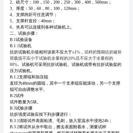
2、砖尺寸：100，150，200，250，300，400，500mm；
3、厚度：50，60，80，100，120mm；
4、支撑跨距可任意调节；
5、支撑杆直径：
4
0mm；
6、夹具可以连接到各种试验机上。
二、
试验步骤：
B
.
1试验设备
B
.
1.1试验机
抗折试验机示值相对误差不应大于±1
%
，试样的预期抗折破坏
荷载值不应小于试验机全量程的20
%
且不应大于全量程的
80
%
。
试验机可采用抗折试验机、试验机或带有抗折试验架的
压力试验机。
B
.
1.2支
撑
辊
和
加压
辊
直径为40mm
的圆辊，
其中一个支承
辊
应能滚动
，另一个支撑
辊
可自由调整水平。
B
.
2试件
试件数量为5块。
B
.
3试验步骤
抗折强度试验应按下列步骤进行：
B
.
3.1清除试件表面粘渣、毛刺，放入室温水中浸泡24h
；
B
.
3.2将试件从水中取出
，
擦去表面附着水，
测量试样