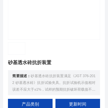
砂基透水砖抗折装置
简要描述：
砂基透水砖抗折装置满足《JGT 376-201
2 砂基透水砖》抗折试验夹具。抗折试验机示值相对
误差不应大于±1%，试样的预期抗折破坏荷载值不应
小于试验机全量程的20%且不应大于全量程的80%。
试验机可采用抗折试验机、万能试验机或带有抗折试
产品类别
更新时间