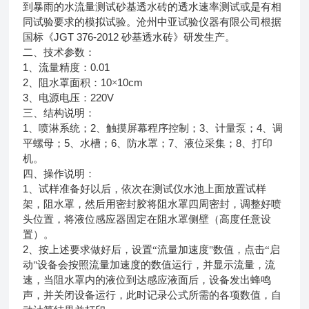
到暴雨的水流量测试砂基透水砖的透水速率测试或是有相
同试验要求的模拟试验。沧州中亚试验仪器有限公司根据
JGT 376-2012
国标《
砂基透水砖》研发生产。
二、技术参数：
1
0.01
、流量精度：
2
10
10cm
、阻水罩面积：
×
3
220V
、电源电压：
三、结构说明：
1
2
3
4
、喷淋系统；
、触摸屏幕程序控制；
、计量泵；
、调
5
6
7
8
平螺母；
、水槽；
、防水罩；
、液位采集；
、打印
机。
四、
操作说明：
1
、试样准备好以后，依次在测试仪水池上面放置试样
架，阻水罩，然后用密封胶将阻水罩四周密封，调整好喷
头位置，将液位感应器固定在阻水罩侧壁（高度任意设
置）。
2
、按上述要求做好后，设置“流量加速度"数值，点击“启
动"设备会按照流量加速度的数值运行，并显示流量，流
速，当阻水罩内的液位到达感应液面后，设备发出蜂鸣
声，并关闭设备运行，此时记录公式所需的各项数值，自