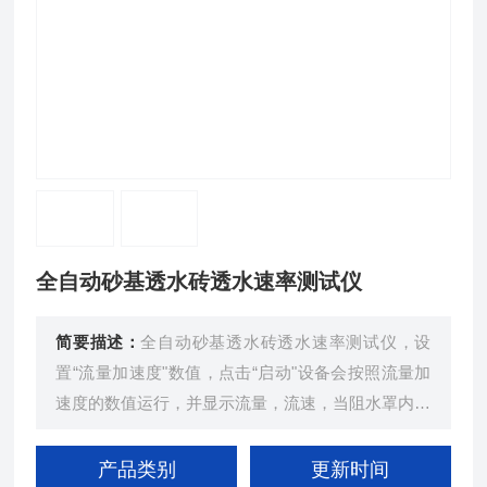
全自动砂基透水砖透水速率测试仪
简要描述：
全自动砂基透水砖透水速率测试仪，设
置“流量加速度"数值，点击“启动"设备会按照流量加
速度的数值运行，并显示流量，流速，当阻水罩内的
液位到达感应液面后，设备发出蜂鸣声，并关闭设备
运行，此时记录公式所需的各项数值，自动计算结果
产品类别
更新时间