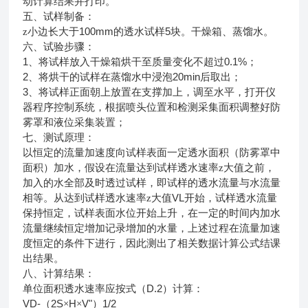
动计算结果并打印。
五、试样制备：
100mm
5
z小边长大于
的透水试样
块。干燥箱、蒸馏水。
六、试验步骤：
1
0.1%
、将试样放入干燥箱烘干至质量变化不超过
；
2
20min
、将烘干的试样在蒸馏水中浸泡
后取出；
3
、将试样正面朝上放置在支撑加上，调至水平，打开仪
器程序控制系统，根据喷头位置和检测采集面积调整好防
雾罩和液位采集装置；
七、
测试原理：
以恒定的流量加速度向试样表面一定透水面积（防雾罩中
面积）加水，假设在流量达到试样透水速率z大值之前，
加入的水全部及时透过试样，即试样的透水流量与水流量
VL
相等。从达到试样透水速率z大值
开始，试样透水流量
保持恒定，试样表面水位开始上升，在一定的时间内加水
流量继续恒定增加记录增加的水量，上述过程在流量加速
度恒定的条件下进行，因此测出了相关数据计算公式结课
出结果。
八、计算结果：
D.2
单位面积透水速率应按式（
）计算：
VD-
2S
H
V"
1/2
（
×
×
）