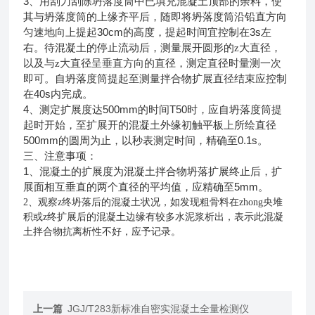
3
、用刮刀刮除坍落度筒中已填充混凝土顶部的余料，使
其与坍落度筒的上缘齐平后，随即将坍落度筒沿铅直方向
30cm
3s
匀速地向上提起
的高度，提起时间宜控制在
左
右。待混凝土的停止流动后，测量展开圆形的z大直径，
以及与z大直径呈垂直方向的直径，测定直径时量测一次
即可。自坍落度筒提起至测量拌合物扩展直径结束应控制
40s
在
内完成。
4
500mm
T50
、测定扩展度达
的时间
时，应自坍落度筒提
起时开始，至扩展开的混凝土外缘初触平板上所绘直径
500mm
0.1s
的圆周为止，以秒表测定时间，精确至
。
三、注意事项：
1
、混凝土的扩展度为混凝土拌合物坍落扩展终止后，扩
5mm
展面相互垂直的两个直径的平均值，应精确至
。
2
、观察z终坍落后的混凝土状况，如发现粗骨料在zhong央堆
积或z终扩展后的混凝土边缘有较多水泥浆析出，表示此混凝
土拌合物抗离析性不好，应予记录。
上一篇
JGJ/T283新标准自密实混凝土全量检测仪