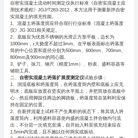
自密实混凝土流动时间测定仪执行标准《自密实混凝土应
JGJ/T283-2012
用技术规程》
，本方法用于测量新拌自密
实混凝土的填充性能。
1
、混凝土坍落度筒应符合现行行业标准《混凝土坍落度
JG 3021
仪》
相关规定。
2
、底板应为优质不锈钢的光滑正方形平板，边长为
1000mm
3mm
，z大挠度不超过
。在平板表面标出坍落度
500mm
600mm
700mm
筒的中心位置和直径分别为
、
、
、
800mm
900mm
及
的同心圆。
3
1mm
、铲子、抹刀、钢尺（精度
）、秒表、盛料容器等
辅助工具。
自密实混凝土坍落扩展度测定仪
二、
试验步骤：
1
、润湿底板和坍落度筒，在坍落度筒内壁和底板上应无
明水；底板应放置在坚实的水平面上，并把筒放在底板中
心，然后用脚踩住两边的脚踏板，坍落度筒在装料时应保
持在固定的位置。
2
、在新拌混凝土试样不产生离析的状态下，将其填入坍
落度筒内，利用盛料容器使内盛的混凝土拌合物均匀流
出，不分层一次填充至满，自开始入料至填充结束应在
1.5min
内完成，且不施以任何捣实或振动。