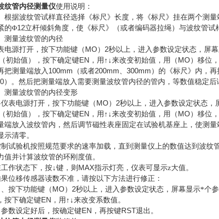
波纹管内径测量仪
使用说明：
、根据波纹管试样直径选择《标尺》长度，将《标尺》挂在两个测量
12
紧的Φ
立杆倾斜角度，使《标尺》（或者编码器拉绳）与波纹管试
、测量波纹管的内径
MO
2
表电源打开，按下功能键（
）
秒以上，进入参数设定状态，屏幕
EN
MO
（初始值），按下确定键
，用↑↓来改变初始值，用（
）移位
100mm
200mm
300mm
再把测量端放入
（或者
、
）的《标尺》内，再
00
）。然后把测量端放入需要测量波纹管内径的管内，等数值稳定后
、测量波纹管的内径变形
MO
2
将仪表电源打开，按下功能键（
）
秒以上，进入参数设定状态，
EN
MO
（初始值），按下确定键
，用↑↓来改变初始值，用（
）移位
量端放入波纹管内，然后调节磁性表座固定在试验机基座上，使测量
显示清零。
控制试验机按照规范要求的速率加载，直到测量仪上的数值达到波纹
力值并计算波纹管的环刚度值。
MAX
在工作状态下，按↓键，则
指示灯亮，仪表可显示z大值。
如果位移传感器读数不准，请按以下方法进行修正：
MO
2
）、按下功能键（
）
秒以上，进入参数设定状态，屏幕显示*个
EN
，按下确定键
，用↑↓来改变系数值。
EN
RST
）参数设定好后，按确定键
，再按键
退出。