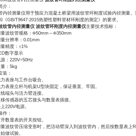
简介：
管内径测量仪用于预应力混凝土桥梁用波纹管环刚度试验内径测量。
GB/T9647-2015
和《
热塑性塑料管材环刚度的测定》的要求。
波纹管内径测量仪
波纹管环刚度内径测量仪
主要技术指标：
50mm
350mm
测量波纹管规格：Φ
～Φ
0.01mm
测量分辨率：
1%
量精度：±
ED
数字显示
220V
50Hz
电源：
×
5kg
重量：
安装：
磁力表座与工作台吸合。
U
磁力表座立杆与机架
型块固定，保证垂直、牢固。
拉线端头与活力臂连接。
位移传感器的五芯接头与数显表插接。
220V
接上
电源。
操作：
打开数显表的开关按钮。
R
测量波纹管压缩变形时，把活动臂深入到波纹管内，然后按数显表上
开始做试验。