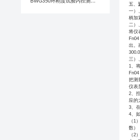
BWG350环刚度试验内径测量仪操作说明
五、
一）
柄加
二）
将仪
Fn04
出。
300.
三）
1
、
Fn04
把测
仪表
2
、
应的
3
、
4
、
1
（
数）
2
（