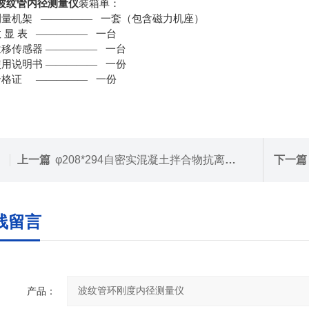
波纹管内径测量仪
装箱单：
测量机架
—————
一套（包含磁力机座）
数
显
表
—————
一台
位移传感器
—————
一台
使用说明书
—————
一份
合格证
—————
一份
上一篇
φ208*294自密实混凝土拌合物抗离析性盛料器
下一篇
线留言
产品：