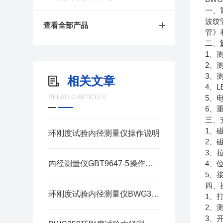
一、
波纹
查看全部产品
管》
二、
1
、
2
、
3
、测
相关文章
4
L
、
RELATED ARTICLES
5
、
6
、
三、
1
、
环刚度试验内径测量仪操作说明
2
、
3
、
内径测量仪GBT9647-5操作说明
4
、
5
、
四、
环刚度试验内径测量仪BWG350使用说明
1
、
2
、
3
、