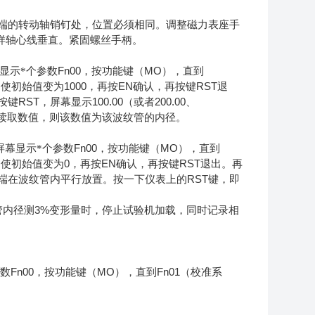
端的转动轴销钉处，位置必须相同。调整磁力表座手
样轴心线垂直。紧固螺丝手柄。
Fn00
MO
显示*个参数
，按功能键（
），直到
1000
EN
RST
，使初始值变为
，再按
确认，再按键
退
RST
100.00
200.00
按键
，屏幕显示
（或者
、
读取数值，则该数值为该波纹管的内径。
Fn00
MO
屏幕显示*个参数
，按功能键（
），直到
0
EN
RST
，使初始值变为
，再按
确认，再按键
退出。再
RST
端在波纹管内平行放置。按一下仪表上的
键，即
3%
管内径测
变形量时，停止试验机加载，同时记录相
Fn00
MO
Fn01
参数
，按功能键（
），直到
（校准系