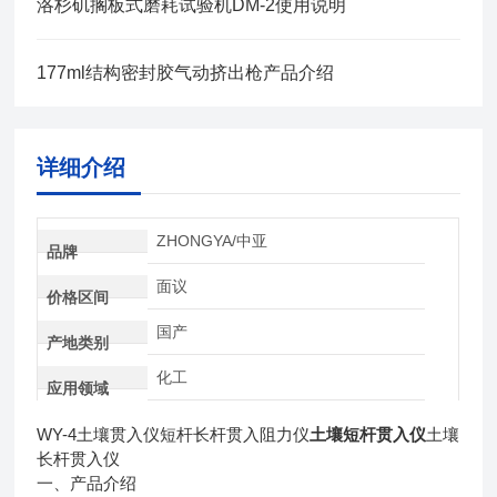
洛杉矶搁板式磨耗试验机DM-2使用说明
177ml结构密封胶气动挤出枪产品介绍
详细介绍
ZHONGYA/中亚
品牌
面议
价格区间
国产
产地类别
化工
应用领域
WY-4
土壤
贯入仪
短杆长杆贯入阻力仪
土壤短杆贯入仪
土壤
长杆贯入仪
一、产品介绍