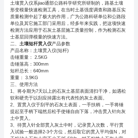
jiao
土壤贯入仪系
通部公路科学研究所研制的，路基土壤
形变模量快速检测工具，在当时土基强度调查和路基压实
质量检测中起了极大的作用，
广为公路科研单位和公路段
单位及其它施工部门采用后，经多年来实践，把这项快速
检测方法应用于石灰土基层施工质量控制，作为检测石灰
士基层回弹模量的快速方法。
二、
土壤短杆贯入仪
产品参数
(
)
产品名称：土壤贯入仪
短杆
2.5KG
击锤重量：
300mm
击锤落高：
640mm
短杆总长：
3.9KG
重量：
三、使用方法
1
7
、将令期为
天以上的石灰土基层表面清扫干净，如遇松
软和硬壳于以刮应掉露出有代表性的灰土表面。
2
、置贯入仪于刮平的石灰土表面，一手扶柄，一手将锤
提起至手柄下端然后松手使锤自由下落，冲击贯入针向灰
土中贯入。
3
、待贯入针全部贯入灰土中时，记录贯入次数，平行贯
2-3
N
入试验一般选择
个方位，然后取它的贯入平均值
，对