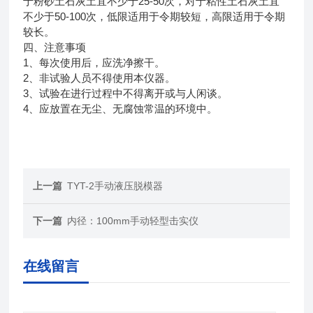
25-50
于粉砂土石灰土宜不少于
次，对于粘性土石灰土宜
50-100
不少于
次，低限适用于令期较短，高限适用于令期
较长。
四、注意事项
1
、每次使用后，应洗净擦干。
2
、非试验人员不得使用本仪器。
3
、试验在进行过程中不得离开或与人闲谈。
4
、应放置在无尘、无腐蚀常温的环境中。
上一篇
TYT-2手动液压脱模器
下一篇
内径：100mm手动轻型击实仪
在线留言