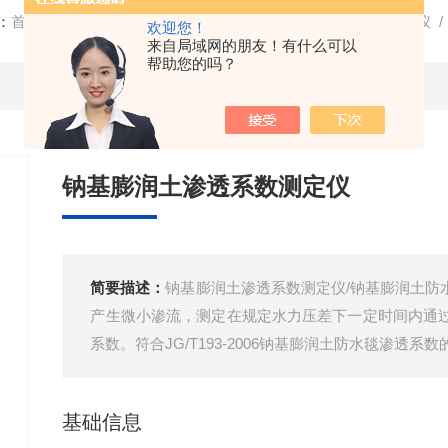
：
首页
/
产品中心
/
土工合成材料检测
/
防水毯渗透系数测定仪
/
欢迎您！
来自局域网的朋友！有什么可以
帮助您的吗？
钠基膨润土渗透系数测定仪
简要描述：
钠基膨润土渗透系数测定仪/钠基膨润土防
产生微小渗流，测定在规定水力压差下一定时间内通
系数。符合JG/T193-2006钠基膨润土防水毯渗透系
基础信息