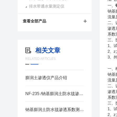
一、
排水带通水量测定仪
钠基
流量
查看全部产品
二、
渗透
系数
三、
1
、
相关文章
2
z
、
3
、
RELATED ARTICLES
一、
钠基
膨润土渗透仪产品介绍
流量
二、
渗透
NF-235 /钠基膨润土防水毯渗透系数测定仪产品介绍
系数
三、
1
、
钠基膨润土防水毯渗透系数测定仪产品简介
2
z
、