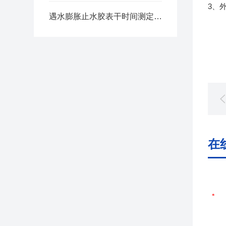
3
、
遇水膨胀止水胶表干时间测定仪产品上市
在