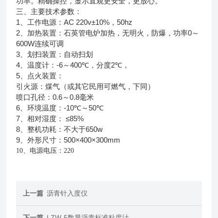
功率。精确操控，显示直观更安全，更放心。
三、主要技术参数：
1
AC 220v±10%
50hz
、工作电源：
，
2
0
、加热装置：石英管电炉加热，无明火，防爆，功率
～
600W
连续可调
3
、划扫装置：自动扫划
4
-6
400℃
2℃
、温度计：
～
，分度
，
5
、点火装置：
引火源：煤气（或其它民用可燃气，下同）
0.6
0.8
喷口孔径：
～
毫米
6
-10℃
50℃
、环境温度：
～
7
≤85%
、相对湿度：
8
650w
、整机功耗：不大于
9
500×400×300mm
、外形尺寸：
10
、电源电压：
220
上一篇
沥青针入度仪
下一篇
LZW-5数显沥青标准粘度计