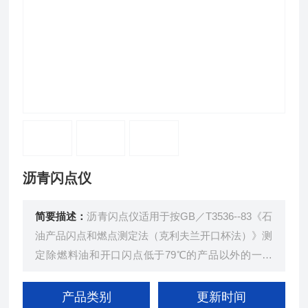
沥青闪点仪
简要描述：
沥青闪点仪适用于按GB／T3536--83《石
油产品闪点和燃点测定法（克利夫兰开口杯法）》测
定除燃料油和开口闪点低于79℃的产品以外的一切
石油产品的闪点和燃点，也适用于标准IS02592—19
73《石油产品闪点和燃点测定法（克利夫兰开口杯
产品类别
更新时间