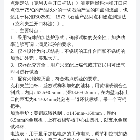
点测定法（克利夫兰开口杯法）》测定除燃料油和开口闪
79℃
点低于
的产品以外的一切石油产品的闪点和燃点，也
IS02592—1973
适用于标准
《石油产品闪点和燃点测定法
（克利夫兰开口杯法）》。
二、主要特点：
1
、采用特殊的加热炉形式，确保试验的安全性；加热功
率连续可调，满足试验的要求。
2
、仪器设计为台式结构，不锈纲的工作台面和不锈纲的
加热炉外壳，美观大方。
3
、仪器配套齐全，用户只需配上煤气或其它民用可燃气
即可进行试验。
4
、配有火焰熄灭盖，符合燃点试验的要求。
克利夫兰油杯：盛放试样和加热的油杯，用黄铜或铜合金
制成，内口φ
63.5
±
0.5mm
，深
33.6
±
0.5mm
，在内壁与杯上
口的距离为
9.4
±
0.4mm
处刻有一道环状标线，带一个弯柄
把手。
加热电炉：黄铜或铸铁制，φ
145mm~160mm
，厚约
6.5mm
的金属板，上有石棉垫板中心由圆孔，以支承金属
试样杯。
电流表：用于显示加热电炉的工作电流，调节和控制加热