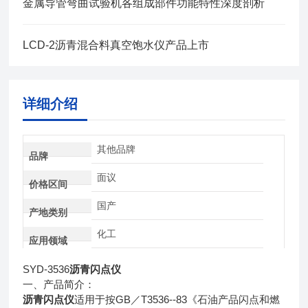
金属导管弯曲试验机各组成部件功能特性深度剖析
LCD-2沥青混合料真空饱水仪产品上市
详细介绍
其他品牌
品牌
面议
价格区间
国产
产地类别
化工
应用领域
SYD-3536
沥青闪点仪
一、产品简介：
GB
T3536--83
沥青闪点仪
适用于按
／
《石油产品闪点和燃