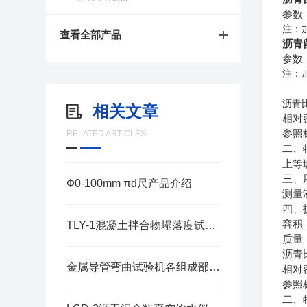
参数
注：
查看全部产品
沥青
参数
注：
沥青
相关文章
相对
参照
RELATED ARTICLES
二、
上等
三、
Ф0-100mm πd尺产品介绍
测量
四、
容积
TLY-1混凝土拌合物塌落度试验仪使用方法
质量
沥青
金属导管弯曲试验机各组成部件功能特性深度剖析
相对
参照
二、