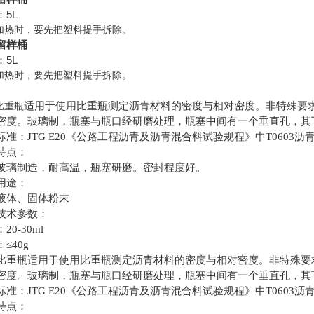
5L
：
加热时，要先把塑料提手拆除。
留样桶
5L
：
加热时，要先把塑料提手拆除。
适用于使用比重瓶测定沥青材料的密度与相对密度。非特殊要
比重瓶
密度。玻璃制，瓶塞与瓶口经研磨处理，瓶塞中间有一个垂直孔，其
标准：
JTG E20
《公路工程沥青及沥青混合料试验规程》中
T0603
沥
特点：
玻璃制造，耐高温，瓶塞研磨。密封程度好。
用途：
液体、固体粉末
技术参数：
：
20-30ml
：≤
40g
比重瓶
适用于使用比重瓶测定沥青材料的密度与相对密度。非特殊要求
密度。玻璃制，瓶塞与瓶口经研磨处理，瓶塞中间有一个垂直孔，其
标准：JTG E20《公路工程沥青及沥青混合料试验规程》中T0603
特点：