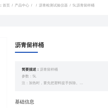
：
首页
/
产品中心
/ /
沥青检测试验仪器
/ 5L沥青留样桶
沥青留样桶
简要描述：
沥青留样桶
参数：5L
注：加热时，要先把塑料提手拆除。
参数：5L
注：加热时，要先把塑料提手拆除。
基础信息