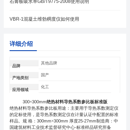
石膏板吸水率GB/T9775-2008使用说明
VBR-1混凝土维勃稠度仪如何使用
详细介绍
其他品牌
品牌
国产
产地类别
化工
应用领域
300
300mm
×
绝热材料导热系数参比板标准版
绝热材料导热系数参比板用途：主要用于导热系数测定仪
的定标使用，是导热系数测定仪在计量认证中配置的标准
300mm
300mm
25-27mm
样品。规
格：
×
厚度
制造商：中
-
国建筑材料工业技术监督研究中心
标准样品研究所备