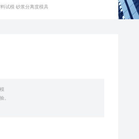
mm塑料试模 砂浆分离度模具
试模
试验。
，拧开螺丝，快捷脱模。