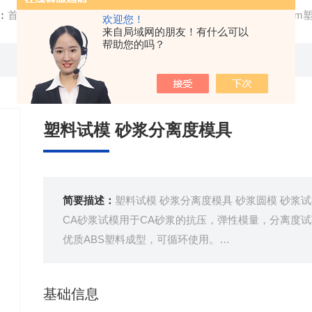
：
首页
/
产品中心
/
塑料金属工程试模
/
塑料试模
/ φ50*50
欢迎您！
来自局域网的朋友！有什么可以
帮助您的吗？
塑料试模 砂浆分离度模具
简要描述：
塑料试模 砂浆分离度模具 砂浆圆模 砂浆
CA砂浆试模用于CA砂浆的抗压，弹性模量，分离度
优质ABS塑料成型，可循环使用。
加厚设计，模具更加结实，不易破坏。
内壁光滑，脱模快速便捷，提高效率。
基础信息
由底、试模、卡圈三部分组成，尺寸准确，拆装方便