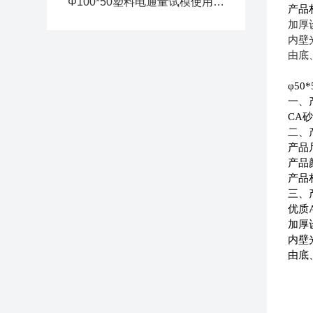
Φ100*50塑料电通量试模使用说明
产品
加厚
内壁
由底
φ
50
一、
CA
砂
二、
产品
产品
产品
三、
优质
加厚
内壁
由底