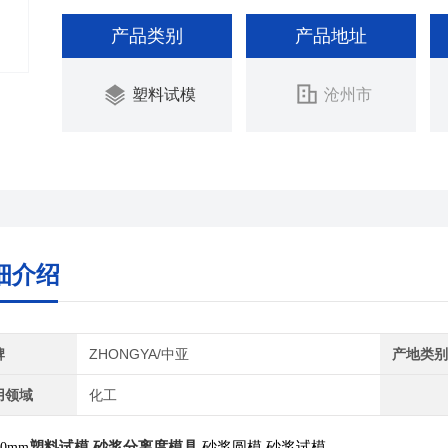
产品类别
产品地址
塑料试模
沧州市
细介绍
牌
ZHONGYA/中亚
产地类
用领域
化工
塑料试模 砂浆分离度模具
砂浆圆模
砂浆试模
50mm