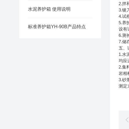
2.
拌
水泥养护箱 使用说明
3.
镘
4.
试
5.
养
标准养护箱YH-90B产品特点
设有
6.
测
7.
储
五、
1.
水
均应
2.
集
岩相
3.
砂
测定