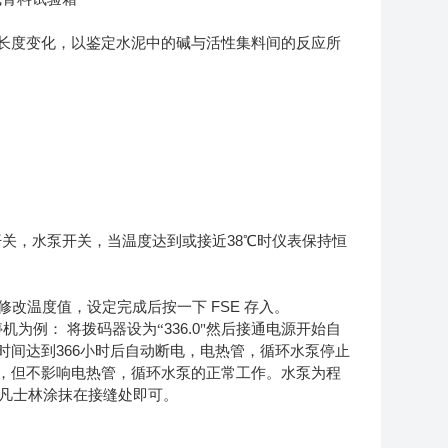
长度变化，以鉴定水泥中的碱与活性集料间的反应所
38
开关，水泵开关，当温度达到或接近
℃时仪表保持恒
FSE
修改温度值，设定完成后按一下
存入。
336.0
停机为例：
将拨码器设为“
"然后接通电源开始自
366
时间达到
小时后自动断电，电热管，循环水泵停止
，但不影响电热管，循环水泵的正常工作。水泵为程
凡士林涂抹在接缝处即可。