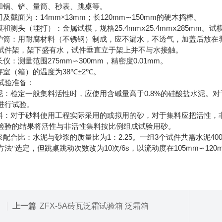
和锅、铲、量筒、秒表、跳桌等。
14mm
13mm
120mm
150mm
刀及截面为：
×
；长
∽
的硬木捣棒。
25.4mm
25.4mm
285mm
模和测头（埋打）：金属试模，规格
ⅹ
ⅹ
。试
护筒：用耐腐材料（不锈钢）制成，应不漏水，不透气，加盖后放在
试件架，架下盛有水，试件垂直立于架上并不与水接触。
275mm
300mm
0.01mm
长仪：测量范围
∽
，精密度
。
38
2
存室（箱）的温度为
℃±
℃。
试验准备：
0.8%
泥：检定一般集料活性时，应使用含碱量高于
的硅酸盐水泥。对
进行试验。
料：对于砂料使用工程实际采用的或拟用的砂，对于集料应把活性，
检验的结果将活性与非活性集料按比例组成试验用砂。
1
2.25
3
40
浆配合比：水泥与砂浆的质量比为
：
。一组
个试件共需水泥
10
/6s
105mm
120
方法"选定，但跳桌跳动次数改为
次
，以流动度在
∽
上一篇
ZFX-5A砖瓦泛霜试验箱 泛霜箱