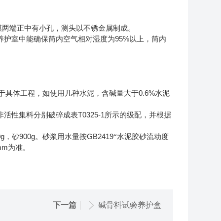
模两端正中有小孔，测头以不锈金属制成。
95%
养护室中能确保筒内空气相对湿度为
以上，筒内
0.6%
于具体工程，如使用几种水泥，含碱量大于
水泥
T0325-1
非活性集料分别破碎成表
所示的级配，并根据
0g
900g
GB2419
，砂
。砂浆用水量按
“水泥胶砂流动度
mm
为准。
下一篇
碱骨料试验养护盒