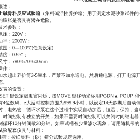
概述：
土碱骨料反应试验箱
（集料碱活性养护箱）用于测定水泥砂浆试件的
的膨胀是否具有潜在危险。
技术参数：
220V
电压：
；
2000W
功率：
；
0
100
(
)
范围：
—
℃
任意设定
0.5
精度：
℃；
780
570
600mm
尺寸：
×
×
操作：
3-5
加水超出养护筒
厘米，严禁不加水通电。然后通电源，打开电源
态。
仪表的设置：
SET
MOVE
PGDN
PGUP
键设定温度窗闪烁，按
键移动光标用
▲
和
4
999.9
14
有
位数码。z大延时控制范围为
小时，以设定
天龄期后自动
时，电热管，循环水泵在这个过程中实现自动加温，恒温，保持，当
。时间控制有独立的开关，如果不需要时间控制可以关闭时间继电器
10
30
制循环
分钟间歇
分钟。如果试桶有少量渗水现象，请用随机带的
试验配套仪具与材料：
准筛：按细集料（砂）筛分试验规定选用。