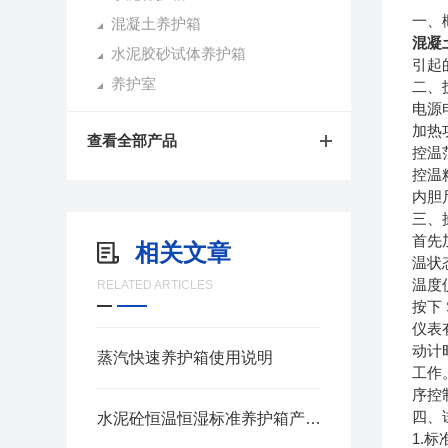
一、
混凝土养护箱
混凝
水泥胶砂试体养护箱
引起
养护室
二、
电源
加热
查看全部产品
控温
控温
内胆
三、
首先
相关文章
温状
温度
RELATED ARTICLES
按下
仪表
动计
蒸汽快速养护箱使用说明
工作
序控
四、
水泥砼恒温恒湿标准养护箱产品特点
1.
标