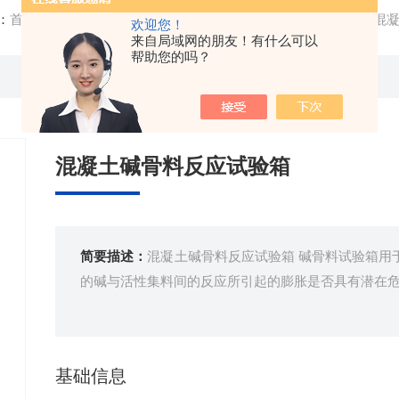
：
首页
/
产品中心
/
养护室养护箱设备
/
混凝土养护箱
/ JKS
欢迎您！
来自局域网的朋友！有什么可以
帮助您的吗？
混凝土碱骨料反应试验箱
简要描述：
混凝土碱骨料反应试验箱 碱骨料试验箱用
的碱与活性集料间的反应所引起的膨胀是否具有潜在
基础信息