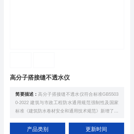
高分子搭接缝不透水仪
简要描述：
高分子搭接缝不透水仪符合标准GB5503
0-2022 建筑与市政工程防水通用规范强制性及国家
标准《建筑防水卷材安全和通用技术规范》新增了防
水卷材“搭接缝不透水性"的要求，该要求将涵盖热
熔、焊接、自粘、胶粘和胶带等全部搭接工艺。
产品类别
更新时间