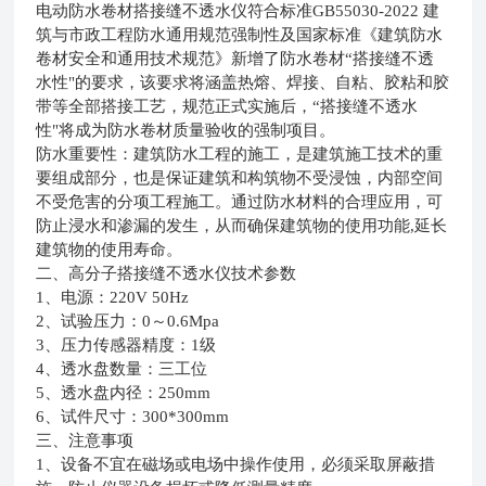
电动防水卷材搭接缝不透水仪
符合标准
GB55030-2022
建
筑与市政工程防水通用规范强制性及国家标准《建筑防水
卷材安全和通用技术规范》新增了防水卷材“搭接缝不透
水性"的要求，该要求将涵盖热熔、焊接、自粘、胶粘和胶
带等全部搭接工艺
，规范正式实施后，“搭接缝不透水
性"将成为防水卷材质量验收的强制项目。
防水重要性：建筑防水工程的施工，是建筑施工技术的重
要组成部分，也是保证建筑和构筑物不受浸蚀，内部空间
不受危害的分项工程施工。通过防水材料的合理应用，可
防止浸水和渗漏的发生，从而确保建筑物的使用功能
,
延长
建筑物的使用寿命。
二、
高分子
搭接缝不透水仪
技术参数
1
、电源：
220V 50Hz
2
、试验压力：
0
～
0.6Mpa
3
、压力传感器精度：
1
级
4
、透水盘数量：三工位
5
、透水盘内径：
250mm
6
、试件尺寸：
300*300mm
三、注意事项
1
、设备不宜在磁场或电场中操作使用，必须采取屏蔽措