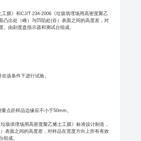
CJ/T 234-2006
土工膜》和
《垃圾填埋场用高密度聚乙
(
面凸出处（峰）与凹陷处
谷）表面之间的高度差，对
度。由刻度盘指示器和测试台组成。
并在该条件下进行试验。
50mm
测量点距样品边缘应不小于
。
《垃圾填埋场用高密度聚乙烯土工膜》标准设计制造，
谷）表面之间的高度差，对样品在宽度方向上所有有效
台组成。