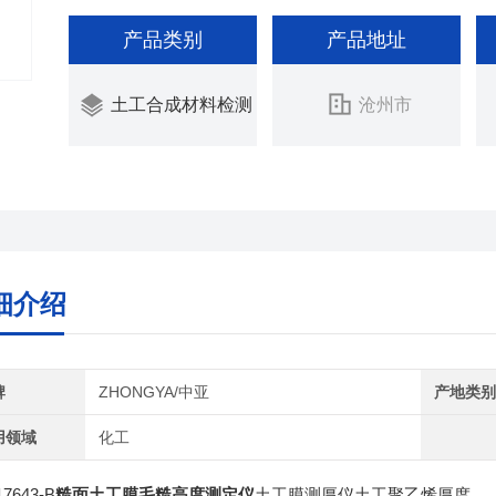
产品类别
产品地址
土工合成材料检测
沧州市
细介绍
牌
ZHONGYA/中亚
产地类
用领域
化工
7643-B
糙面土工膜毛糙高度测定仪
土工膜测厚仪土工聚乙烯厚度