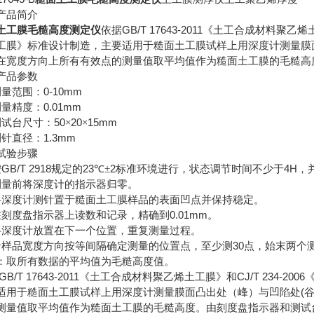
产品简介
GB/T 17643-2011
土工膜毛糙高度测定仪
依据
《土工合成材料聚乙烯
工膜》标准设计制造，主要适用于糙面土工膜试样上用深度计测量膜
在宽度方向上所有有效点的测量值取平均值作为糙面土工膜的毛糙高
产品参数
0-10mm
测量范围：
0.01mm
测量精度：
50
20
15mm
测试台尺寸：
×
×
1.3mm
测针直径：
试验步骤
GB/T 2918
23
2
4H
按
规定的
℃±
标准环境进行，状态调节时间不少于
，
测量前将深度计的指示器归零。
将深度计测针置于糙面土工膜样品的表面凹点并保持稳定。
0.01mm
在刻度盘指示器上读数和记录，精确到
。
将深度计放置在下一个位置，重复测量过程。
30
沿样品宽度方向按等间隔确定测量的位置点，至少测
点，始末两个
：取所有数据的平均值为毛糙高度值。
GB/T 17643-2011
CJ/T 234-2006
《土工合成材料聚乙烯土工膜》和
(
适用于糙面土工膜试样上用深度计测量膜面凸出处（峰）与凹陷处
测量值取平均值作为糙面土工膜的毛糙高度。由刻度盘指示器和测试