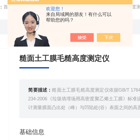
：
首页
/
产品中心
/ /
土工合成材料检测
/ 糙面土工膜毛糙高度
欢迎您！
来自局域网的朋友！有什么可以
帮助您的吗？
糙面土工膜毛糙高度测定仪
简要描述：
糙面土工膜毛糙高度测定仪依据GB/T 176
234-2006《垃圾填埋场用高密度聚乙烯土工膜》
计测量膜面凸出处（峰）与凹陷处(谷）表面之间的高
取平均值作为糙面土工膜的毛糙高度。
基础信息