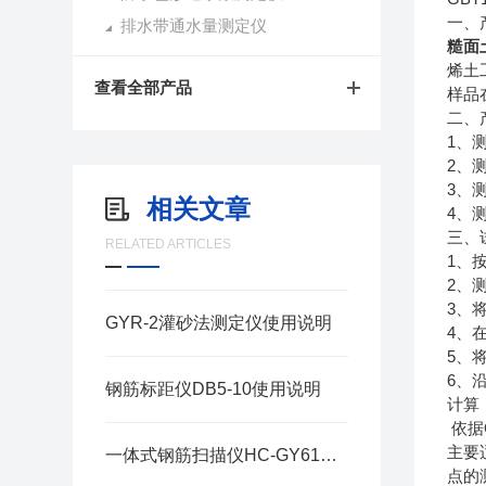
一、
排水带通水量测定仪
糙面
烯土
查看全部产品
样品
二、
1
、
2
、
3
、
相关文章
4
、
三、
RELATED ARTICLES
1
、
2
、
3
、
GYR-2灌砂法测定仪使用说明
4
、
5
、
6
、
钢筋标距仪DB5-10使用说明
计算
依据
主要
一体式钢筋扫描仪HC-GY61应用范围
点的