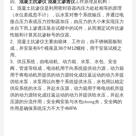
混凝土抗渗仪 混凝土渗透仪
四、
工作原理及机构：
1
、混凝土抗渗仪是利用密封容器内压力处处相等的原理
（水位差疏忽不计），以水泵对整个系统输压，并通过电
接点压力表或压力控制器加压，由压力的大小来实现压力
水自下而上渗透压装在试模中的试件，从而测定试件抗渗
性能和计算其抗渗标号的仪器。
2
、混凝土抗渗仪主要由箱体、工作台，由不锈钢面板制
6
36
M12
成，并安装有
个模座及
个
螺栓，用于安装试模之
用。
3
、供压系统，由电动机、动力箱、水泵、水包、安全
阀，管道等组成，电动机用于向系统提供动力源，动力箱
用于将电动机所提供的动力源转化成往返运动的动力并提
供给水泵，水泵用以向整个系统提供水压，水包用以稳定
供应系统的水压，并起水压源，动力箱用于将电动机所提
供的动力源转化成往返运动的动力并提供给水压，并起水
压源的分流作用；安全阀安装与水包zhong央，安全阀的
4MPA
作用是确保系统压力不大于