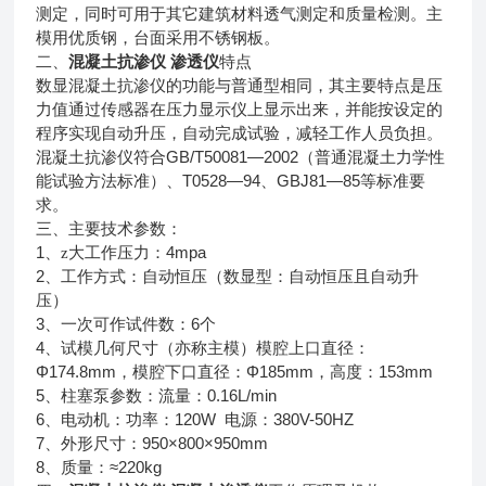
测定，同时可用于其它建筑材料透气测定和质量检测。主
模用优质钢，台面采用不锈钢板。
混凝土抗渗仪 渗透仪
二、
特点
数显混凝土抗渗仪的功能与普通型相同，其主要特点是压
力值通过传感器在压力显示仪上显示出来，并能按设定的
程序实现自动升压，自动完成试验，减轻工作人员负担。
GB/T50081—2002
混凝土抗渗仪符合
（普通混凝土力学性
T0528—94
GBJ81—85
能试验方法标准）、
、
等标准要
求。
三、主要技术参数：
1
4mpa
、z大工作压力：
2
、工作方式：自动恒压（数显型：自动恒压且自动升
压）
3
6
、一次可作试件数：
个
4
、试模几何尺寸（亦称主模）模腔上口直径：
Φ174.8mm
Φ185mm
153mm
，模腔下口直径：
，高度：
5
0.16L/min
、柱塞泵参数：流量：
6
120W
380V-50HZ
、电动机：功率：
电源：
7
950×800×950mm
、外形尺寸：
8
≈220kg
、质量：