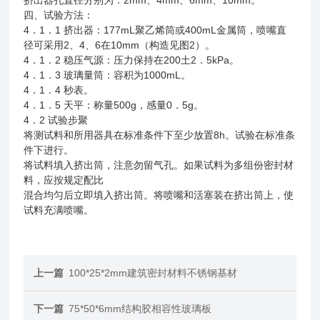
四、试验方法：
4．1．1 挤出器：177mL聚乙烯筒或400mL金属筒，喷嘴直
径可采用2、4、6在10mm（构造见图2）。
4．1．2 稳压气源：压力保持在200土2．5kPa。
4．1．3 玻璃量筒：容积为1000mL。
4．1．4 秒表。
4．1．5 天平：称量500g，感量0．5g。
4．2 试验步聚
将测试料和所用器具在标准条件下至少放置8h。试验在标准条
件下进行。
将试料填入挤出筒，注意勿留气孔。如果试料为多组份密封材
料，应按规定配比
混合均匀后立即填入挤出筒。将喷嘴和活塞装在挤出筒上，使
试料充满喷嘴。
上一篇
100*25*2mm建筑密封材料不锈钢基材
下一篇
75*50*6mm结构胶相容性玻璃板