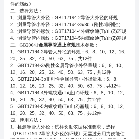
件的螺纹》。
二、
选择方法：
1
GBT17194-2
、测量导管大外径：
导管大外径的环规
2
GBT17194-3a/3b
/
、测量导管小外径：
（刚性
非刚性）
3
GBT17194-4
(T)/
(Z)
、测量导管外螺纹：
外螺纹通
止
环规
4
GBT17194-5
(T)/
(Z)
、测量导管内螺纹：
内螺纹通
止
塞规
三、GB20041
金属导管通止塞规
技术参数：
1
GBT17194-2
6
8
10
12
16
、
导管大外径的环规：
、
、
、
、
、
20
25
32
40
50
63
75
12
、
、
、
、
、
、
，共
件
2
GBT17194-3a
6
8
10
、
刚性金属导管小外径量规：
、
、
、
12
16
20
25
32
40
50
63
75
12
、
、
、
、
、
、
、
、
，共
件
3
GBT17194-3b
6
8
、
非刚性金属导管小外径量规：
、
、
10
12
16
20
25
32
40
50
63
75
12
、
、
、
、
、
、
、
、
、
，共
件
4
GBT17194-4
(T)/
(Z)
6
8
10
12
、
外螺纹通
止
环规：
、
、
、
、
16
20
25
32
40
50
63
75
12
、
、
、
、
、
、
、
，共
件
5
GBT17194-5
(T)/
(Z)
6
8
10
12
、
内螺纹通
止
塞规：
、
、
、
、
16
20
25
32
40
50
63
75
12
、
、
、
、
、
、
、
，共
件
四、
使用方法：
1
、检测导管大外径：试样长度依据标准要求，选择
GBT17194-2
《
导管大外径的环规》无需过分用力便能使