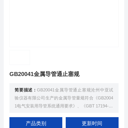
GB20041金属导管通止塞规
简要描述：
GB20041金属导管通止塞规沧州中亚试
验仪器有限公司生产的金属导管量规符合《GB2004
1电气安装用导管系统通用要求》、《GBT 17194-19
97 电气导管 电气安装用导管的外径和导管与配件的
螺纹》。瑞中亚试验仪器
产品类别
更新时间