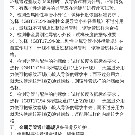
环规通过整段导管试样时，该导管试样为合格。正常情况
下，有保护性涂镀层的导管应在涂镀前进行此项试验。
2
、检测金属刚性导管小外径：试样长度依据标准要求，
GBT17194-3a
选择《
刚性金属导管小外径量规》不过分用
力，量规就不可能通过整段导管时，该导管试样为合格。
3
、检测非金属刚性导管小外径：试样长度依据标准要
GBT17194-3b
求，选择《
非刚性金属导管小外径量规》在
自重作用下，环规不能通过整段导管时，该导管试样为合
格。
4
、检测导管与配件的外螺纹：试样长度依据标准要求，
GBT17194-4
(T)/
(Z)
选择《
外螺纹通
止
环规》，无需过分用
(T)
力便可把螺纹环规
旋入导管的螺纹中；而不过分用力，
(Z)
就无法使螺纹环规
通过螺纹，则该导管试样的外螺纹为
合格。
5
、检测导管与配件的内螺纹：试样长度依据标准要求，
GBT17194-5
(T)/
(Z)
选择《
内螺纹通
止
塞规》，无需过分用
(T)
力便可把螺纹塞规
旋入导管的螺纹中去；而不过分用力
(Z)
就无法使螺纹塞规
通过螺纹，该配件试样的内螺纹为合
格。
五、
金属导管通止塞规
设备保养及维护：
1
、使用时要注意轻拿轻放，避免磕碰。