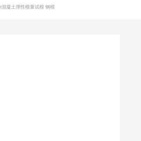
0mm混凝土弹性模量试模 钢模