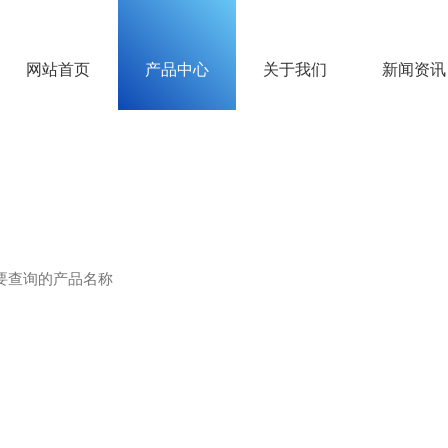
网站首页
产品中心
关于我们
新闻资讯