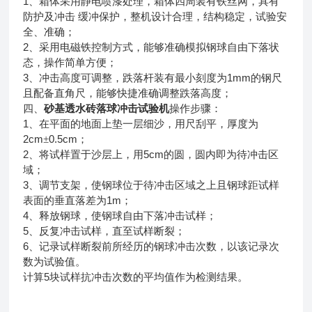
1
、箱体采用静电喷漆处理，箱体四周装有铁丝网，具有
防护及冲击
缓冲保护，整机设计合理，结构稳定，试验安
全、准确；
2
、采用电磁铁控制方式，能够准确模拟钢球自由下落状
态，操作简单方便；
3
1mm
、冲击高度可调整，跌落杆装有最小刻度为
的钢尺
且配备直角尺，能够快捷准确调整跌落高度；
四、
砂基透水砖
落球冲击试验机
操作步骤：
1
、在平面的地面上垫一层细沙，用尺刮平，厚度为
2cm
0.5cm
±
；
2
5cm
、将试样置于沙层上，用
的圆，圆内即为待冲击区
域；
3
、调节支架，使钢球位于待冲击区域之上且钢球距试样
1m
表面的垂直落差为
；
4
、释放钢球，使钢球自由下落冲击试样；
5
、反复冲击试样，直至试样断裂；
6
、记录试样断裂前所经历的钢球冲击次数，以该记录次
数为试验值。
5
计算
块试样抗冲击次数的平均值作为检测结果。