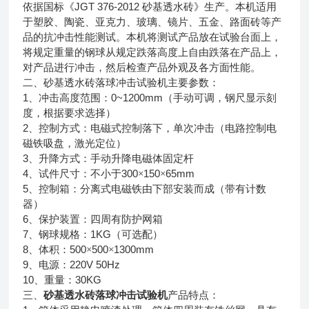
JGT 376-2012
依据国标《
砂基透水砖》生产。本机适用
于塑胶、陶瓷、亚克力、玻璃、镜片、五金、路面砖等产
品的抗冲击性能测试。本机将测试产品放在试验台面上，
将规定重量的钢球从规定跌落高度上自由跌落在产品上，
对产品进行冲击，然后检查产品外观及各方面性能。
二、砂基透水砖落球冲击试验机主要参数：
1
0~1200mm
、冲击高度范围：
（手动可调，钢尺显示刻
度，根据要求选择）
2
、控制方式：电磁式控制落下，单次冲击（电路控制电
磁铁吸盘，激光定位）
3
、升降方式：手动升降电磁体固定杆
4
300
150
65mm
、试件尺寸：不小于
×
×
5
、控制箱：分离式电磁铁由下部安装而成（带有计数
器）
6
、保护装置：四周有防护网箱
7
1KG
、钢球规格：
（可选配）
8
500
500
1300mm
、体积：
×
×
9
220V 50Hz
、电源：
10
30KG
、重量：
三、
砂基透水砖
落球冲击试验机
产品特点：