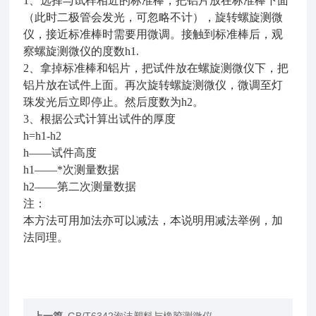
1
、选择与试样相近的标准棒，把铝片放在标准棒下面
（此时二极管会发光，可忽略不计），旋转螺旋测微
仪，接近标准棒时需要用微调。接触到标准棒后，观
察螺旋测微仪的度数
h1.
2
、拿掉标准棒和铝片，把试件放在螺旋测微仪下，把
铝片放在试件上面。再次旋转螺旋测微仪，微调至灯
珠发光后立即停止。然后度数为
h2
。
3
、根据公式计算出试件的厚度
h=h1-h2
h
——试件高度
h1
——*次测量数据
h2
——第二次测量数据
注：
本方法可用加法亦可以减法，本说明用减法举例，加
法同理。
上一篇
GB/T6342泡沫塑料与橡胶测微仪