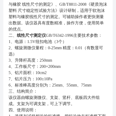
与橡胶
线性尺寸的测定》、
GB/T8811-2008
《硬质泡沫
塑料
尺寸稳定性试验方法》设计研制，适用于软泡沫
塑料与橡胶线性尺寸的测定。可辅助操作者更快测量
出数据。该仪器具有度数精准，操作方便，使用简单
的优点。
二、
线性尺寸测定仪
GB/T6342-1996
主要技术参数：
1
、电源：
1.5V
纽扣电池（
3
个）
2
、螺旋测微仪量程：
0-25mm
精度：
0.01
（有数显可
选）
3
、升降杆高度：
250mm
4
、工作板尺寸：
200
×
200mm
5
、铝片面积：
10cm2
7
、铝片压力：
100
±
10Pa
6
、标准棒高度分别为：
25mm
、
55mm
、
75mm
三、结构简介：
该仪器由螺旋测微仪、支架、竖杆、底板四大件组
成。支架为可调支架，可上下调节。
四、使用说明：