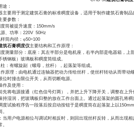
用途：
器主要用于测定建筑石膏的标准稠度设备，适用于制作建筑石膏制品
主要参数：
150mm/s
稠度筒被提升速度：
220V 50Hz
电源、功率：
50
100
试样筒内径：φ
×
建筑石膏稠度仪
主要结构和工作原理：
稠度测量部分：底座：其左半部分是电机座，右半内部是电器箱，上
不锈钢板）玻璃板和稠度筒组成。
立柱：有螺旋副（螺母，丝杆），起落架等组成。
工作原理：由电机通过连轴器把动力传给丝杆，使丝杆转动从而带动
限位时撞击限位开关，从而切断电源。
操作及使用：
前先将电源接通（红色信号灯两），并把上升下降开关，调整在上升
保持湿润，把玻璃板归整的放在工作台面上。通过起落架的圆孔将稠
150mm
稠度试验程序告一段落后按启动按钮于是稠度筒在起落架上以
筒。
：当用户电源相位与调试时相反时，则回出现丝杆反转，从而出现相
常。