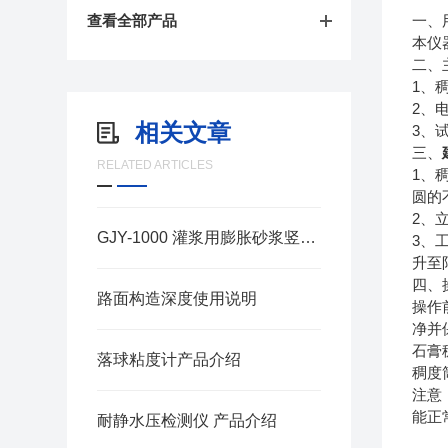
查看全部产品
一、
本仪
二、
1
、
2
、
相关文章
3
、
三、
RELATED ARTICLES
1
、
圆的
2
、
GJY-1000 灌浆用膨胀砂浆竖向膨胀率测定仪操作说明
3
、
升至
四、
路面构造深度使用说明
操作
净并
石膏
落球粘度计产品介绍
稠度
注意
能正
耐静水压检测仪 产品介绍