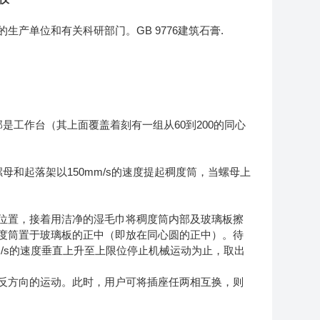
GB 9776
.
的生产单位和有关科研部门。
建筑石膏
60
200
部是工作台（其上面覆盖着刻有一组从
到
的同心
150mm/s
螺母和起落架以
的速度提起稠度筒，当螺母上
位置，接着用洁净的湿毛巾将稠度筒内部及玻璃板擦
度筒置于玻璃板的正中（即放在同心圆的正中）。待
/s
的速度垂直上升至上限位停止机械运动为止，取出
反方向的运动。此时，用户可将插座任两相互换，则