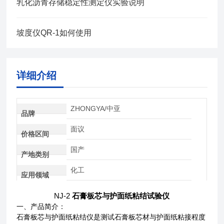
乳化沥青存储稳定性测定仪实验说明
坡度仪QR-1如何使用
详细介绍
ZHONGYA/中亚
品牌
面议
价格区间
国产
产地类别
化工
应用领域
NJ-2
石膏板芯与护面纸粘结试验仪
一、产品简介：
石膏板芯与护面纸粘结仪是测试石膏板芯材与护面纸粘接程度