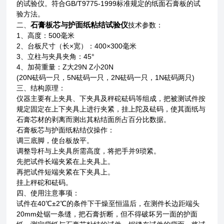
的试验仪。符合GB/T9775-1999标准规定的纸面石膏板的试
验方法。
二、
石膏板芯与护面纸粘结试验仪
技术参数：
1
、高度：500毫米
2
、台板尺寸（长×宽）：400×300毫米
3
、立柱与夹具夹角：45°
4
、加荷重量：Z大29N Z小20N
(20N
砝码一只，5N砝码一只，2N砝码一只，1N砝码两只)
三、结构原理：
仪器主要有上夹具、下夹具及秤砣砝码等组成，把被测试件按
规定固定在上下夹具上进行夹紧，挂上陀及砝码，使其面纸与
石膏芯材的剥离而测出其粘结面所占百分比数据。
石膏板芯与护面纸粘结仪操作：
调三底脚，使台板放平。
调整导杆与上夹具所需高度，将把手并9琐紧。
先把试件长端夹紧在上夹具上。
再把试件短端夹紧在下夹具上。
挂上秤砣和砝码。
四、使用注意事项：
试件在40℃±2℃的条件下干燥至恒温后，在测件长边距端头
20mm处锯一条缝，把石膏折断，但不得破坏另一面的护面