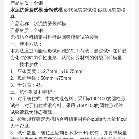
产品材质：全钢
水泥抗劈裂试模 全钢试模
砂浆抗劈裂试模 砂浆抗劈裂模
具
产品名称：水泥抗劈裂试模
产品材质：全钢
无机结合料稳定材料劈裂回弹模量试验装置
一、使用方法：
本方法通过向圆柱形试件施加轴向荷载，测定试件在荷载
变化时的轴向弹性变形，从而计算材料的劈裂回弹模量
二、技术参数：
1
12.7mm
18.75mm
、压条宽度：
与
2
50mm
75mm
、弧面半径：
与
3
4
、千分表：
只
三、试件制备和养护：
1
100*100
、对于细粒式、中粒式混合料，采用φ
的圆柱形
150*150
试件；对于粗粒式混合料，采用φ
的圆柱形试件，
试验荷载为静态荷载。
2
zuijia
zui
、按照规程确定无机结合料稳定材料的
含水量和
大干密度。
3
9
、试件数量：细粒土应制备不少于
个试件，并要求模量