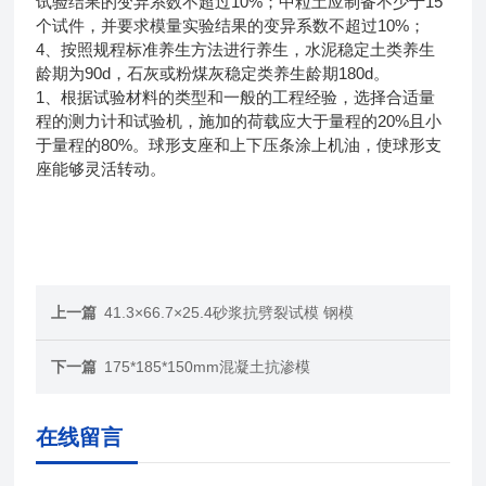
10%
15
试验结果的变异系数不超过
；中粒土应制备不少于
10%
个试件，并要求模量实验结果的变异系数不超过
；
4
、按照规程标准养生方法进行养生，水泥稳定土类养生
90d
180d
龄期为
，石灰或粉煤灰稳定类养生龄期
。
1
、根据试验材料的类型和一般的工程经验，选择合适量
20%
程的测力计和试验机，施加的荷载应大于量程的
且小
80%
于量程的
。球形支座和上下压条涂上机油，使球形支
座能够灵活转动。
上一篇
41.3×66.7×25.4砂浆抗劈裂试模 钢模
下一篇
175*185*150mm混凝土抗渗模
在线留言