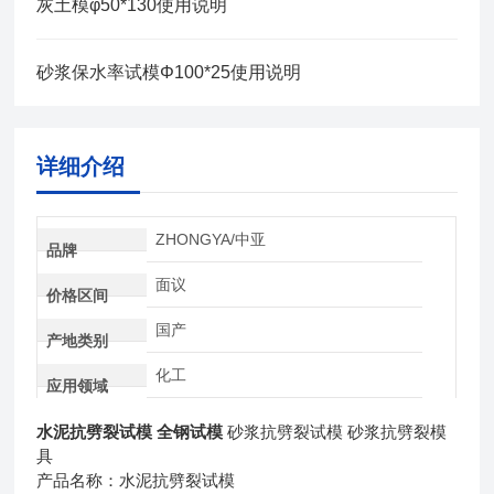
灰土模φ50*130使用说明
砂浆保水率试模Φ100*25使用说明
详细介绍
ZHONGYA/中亚
品牌
面议
价格区间
国产
产地类别
化工
应用领域
水泥抗劈裂试模 全钢试模
砂浆抗劈裂试模 砂浆抗劈裂模
具
产品名称：水泥抗劈裂试模