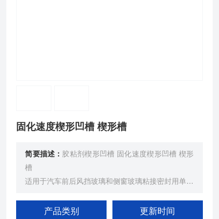
固化速度楔形凹槽 楔形槽
简要描述：
胶粘剂楔形凹槽 固化速度楔形凹槽 楔形
槽
适用于汽车前后风挡玻璃和侧窗玻璃粘接密封用单组
分聚氨醋胶粘剂的固化速度试验，采购铝合金材料制
造，不易腐蚀，使用方便。
产品类别
更新时间