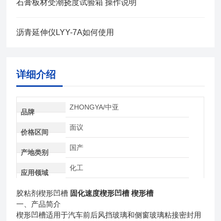
石膏板材受潮挠度试验箱 操作说明
沥青延伸仪LYY-7A如何使用
详细介绍
ZHONGYA/中亚
品牌
面议
价格区间
国产
产地类别
化工
应用领域
胶粘剂楔形凹槽
固化速度楔形凹槽 楔形槽
一、产品简介
楔形凹槽适用于汽车前后风挡玻璃和侧窗玻璃粘接密封用