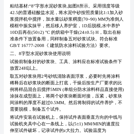
粘结基材
:
“
8
"字形水泥砂浆块
,
如图
8
所示。采用强度等级
42.5
的普通硅酸盐水泥，将水泥中砂按照质量比
1:1
加入砂
浆搅拌机中搅拌，加水量以砂浆稠度
(70~90) MM
为准倒人
模框中振实抹平，然后移人养护室，
1D
后脱模
,
水中养护
10D
后再在
(50
±
2)
°
C
的烘箱中干燥
(24
±
0.5) H
，取出在标
准条件下放置备用，同样制备五对砂浆试块。符合标准
GB/T 16777-2008
《 建筑防水涂料试验方法》要求。
二、
8
字型水泥砂浆块
使用说明
试验前制备好的砂浆块、工具、涂料应在标准试验条件下
放置
24H
以上。
取五对砂浆块用
2
号砂纸清除表面浮浆，必要时先将涂料
稀释后在砂浆块的断面上打底，干燥后按生产厂要求的比
例将样品混合后搅拌
5MIN (
单组分防水涂料样品直接使用
)
涂抹在成型面上，将两个砂浆块断面对接，压紧，砂浆块
间涂料的厚度不超过
0.5MM
。然后将制得的试件养护，不
需要脱模，制备五个试件。
将试件安装在试验机上，保持试件表面垂直方向的中线与
试验机夹具中心在一条线上，以
(5
±
1) MM/MIN
的速度拉
伸至试件破坏，记录试件的
z
大拉力。试验温度为