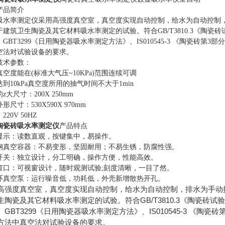
产品简介
吸水率测定仪采用高强度真空室，真空度实现自动控制，给水为自动控制
于建筑卫生陶瓷及其它材料吸水率测定的试验。符合
GB/T3810.3
《陶瓷砖
、
GBT3299
《日用陶瓷器吸水率测定方法》、
IS010545-3
《陶瓷砖第
3
部分
空法对试验设备的要求。
技术参数：
真空度能在
(
标准大气压
~10KPa)
范围连续可调
达到
10kPa
真空度所用的抽气时间不大于
1min
的
z
大尺寸：
200X 250mm
外形尺寸：
530X590X 970mm
：
220V 50HZ
陶瓷砖吸水率测定仪
产品特点
显示：读数直观，按键集中，易操作。
钢真空容器：不易变形，坚固耐用；不易生锈，防腐性强。
开关：独立设计，分工明确，操作方便，性能高效。
窗口：可视窗设计，随时观测试验
;
刻度清晰，一目了然。
环真空泵：运行噪音低，功耗低，外壳新增散热开孔。
高强度真空室，真空度实现自动控制，给水为自动控制，排水为手动
GB/T3810.3
生陶瓷及其它材料吸水率测定的试验。符合
《陶瓷砖试验
GBT3299
IS010545-3
、
《日用陶瓷器吸水率测定方法》、
《陶瓷砖
方法中真空法对试验设备的要求。