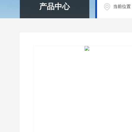
产品中心
当前位置