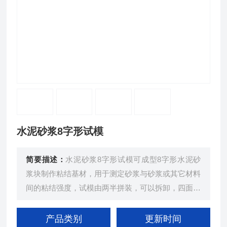
水泥砂浆8字形试模
简要描述：
水泥砂浆8字形试模可成型8字形水泥砂
浆块制作粘结基材，用于测定砂浆与砂浆或其它材料
间的粘结强度，试模由两半拼装，可以拆卸，四面采
用铣床加工，外形工整，上下大面经磨床加工，不易
漏浆，内部经线切割加工，尺寸准确。
产品类别
更新时间