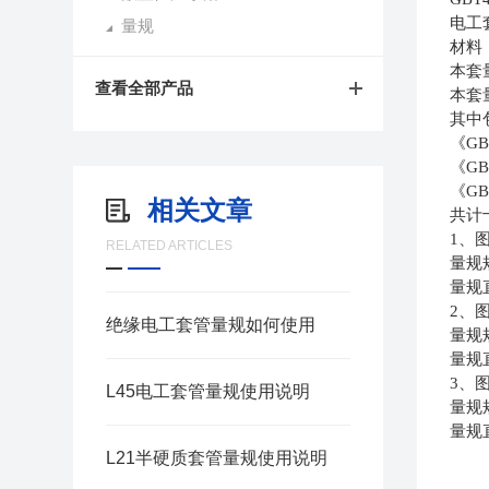
电工
量规
材料
本套
查看全部产品
本套
其中
《
GB
《
GB
《
GB
相关文章
共计
1
、
RELATED ARTICLES
量规
量规
2
、
绝缘电工套管量规如何使用
量规
量规
3
、
L45电工套管量规使用说明
量规
量规
L21半硬质套管量规使用说明