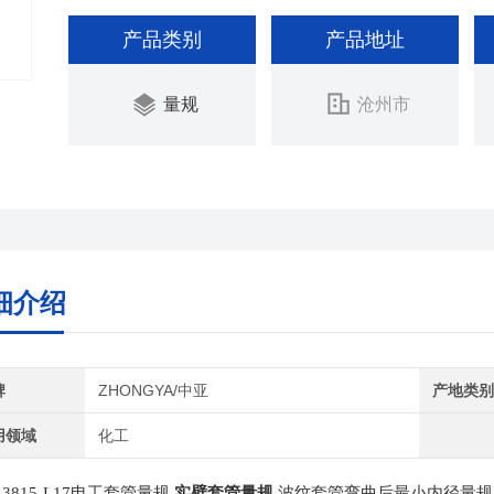
产品类别
产品地址
量规
沧州市
细介绍
牌
ZHONGYA/中亚
产地类
用领域
化工
3815-L17
电工套管量规
实壁套管量规
波纹套管弯曲后最小内径量规