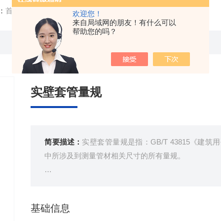
：
首页
/
产品中心
/
电工套管国标设备
/
量规
/ 实壁套管量规
欢迎您！
来自局域网的朋友！有什么可以
帮助您的吗？
实壁套管量规
简要描述：
实壁套管量规是指：GB/T 43815《建
中所涉及到测量管材相关尺寸的所有量规。
本套量规适用于以塑料绝缘材料制成的，用于建筑物
工套管。
基础信息