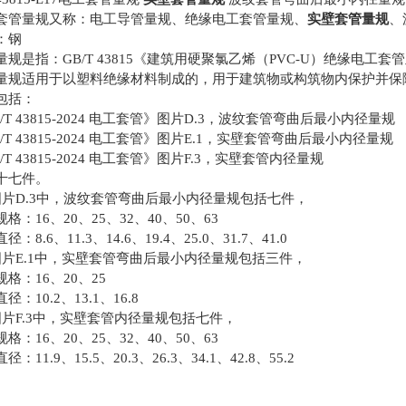
套管量规又称：电工导管量规、绝缘电工套管量规、
实壁套管量规
、
：钢
量规是指：
GB/T 43815
《建筑用硬聚氯乙烯（
PVC-U
）绝缘电工套管
量规适用于以塑料绝缘材料制成的，用于建筑物或构筑物内保护并保
包括：
/T 43815-2024
电工套管》图片
D.3
，波纹套管弯曲后最小内径量规
/T 43815-2024
电工套管》图片
E.1
，实壁套管弯曲后最小内径量规
/T 43815-2024
电工套管》图片
F.3
，实壁套管内径量规
十七件。
图片
D.3
中，波纹套管弯曲后最小内径量规包括七件，
规格：
16
、
20
、
25
、
32
、
40
、
50
、
63
直径：
8.6
、
11.3
、
14.6
、
19.4
、
25.0
、
31.7
、
41.0
图片
E.1
中，实壁套管弯曲后最小内径量规包括三件，
规格：
16
、
20
、
25
直径：
10.2
、
13.1
、
16.8
图片
F.3
中，实壁套管内径量规包括七件，
规格：
16
、
20
、
25
、
32
、
40
、
50
、
63
直径：
11.9
、
15.5
、
20.3
、
26.3
、
34.1
、
42.8
、
55.2