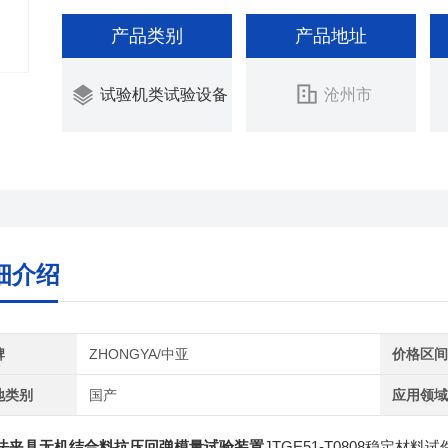
产品类别
产品地址
试验机类试验设备
沧州市
细介绍
牌
ZHONGYA/中亚
价格区
地类别
国产
应用领
法夹具无机结合料抗压回弹模量试验装置
JTGE51-T0808稳定材料试