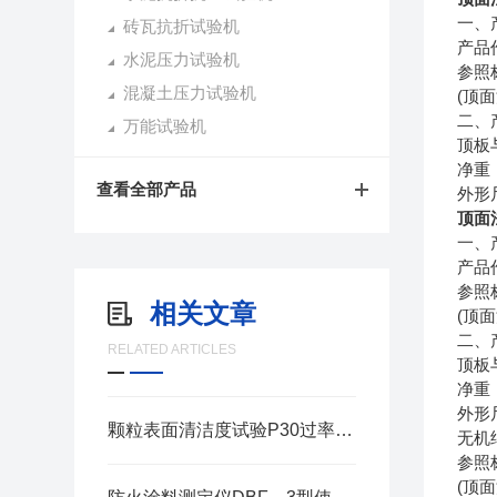
一、
砖瓦抗折试验机
产品
水泥压力试验机
参照
混凝土压力试验机
(顶
二、
万能试验机
顶板
净重：
查看全部产品
外形尺
顶面
一、
产品
参照
相关文章
(顶
二、
RELATED ARTICLES
顶板
净重：
外形尺
颗粒表面清洁度试验P30过率器使用说明
无机
参照
(顶