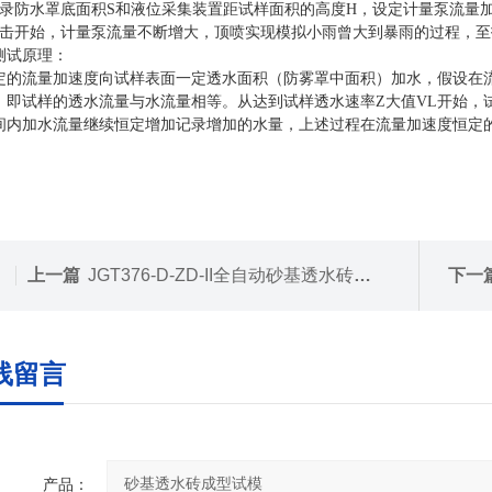
记录防水罩底面积S和液位采集装置距试样面积的高度H，设定计量泵流量加
点击开始，计量泵流量不断增大，顶喷实现模拟小雨曾大到暴雨的过程，至
测试原理：
定的流量加速度向试样表面一定透水面积（防雾罩中面积）加水，假设在
，即试样的透水流量与水流量相等。从达到试样透水速率Z大值VL开始，
间内加水流量继续恒定增加记录增加的水量，上述过程在流量加速度恒定
上一篇
JGT376-D-ZD-II全自动砂基透水砖透水速率测试仪
下一
线留言
产品：