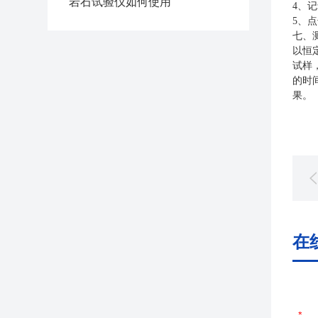
岩石试验仪如何使用
4、
5、
七、
以恒
试样
的时
果。
在