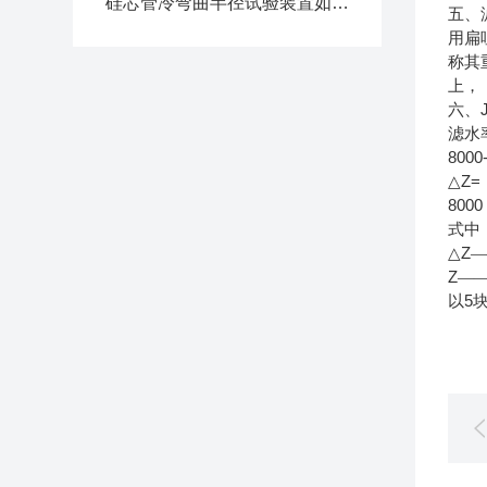
硅芯管冷弯曲半径试验装置如何使用
五、
用扁
称其
上，
六、
滤水
8000
Z= -
△
8000
式中
Z
△
—
Z
—
5
以