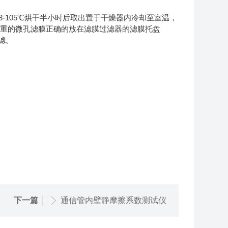
3-105
℃烘干半小时后取出置于干燥器内冷却至室温，
重的微孔滤膜正确的放在滤膜过滤器的滤膜托盘
滤。
下一篇
通信管内壁静摩擦系数测试仪