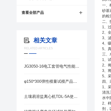
一、
砂基
查看全部产品
的检
二、
1
、
2
、
3
、
相关文章
4
、
RELATED ARTICLES
5
、
三、J
1
、
2
、
JG3050-16电工套管电气性能测定仪如何使用
3
、
5
、
φ150*300弹性模量试模产品介绍
四、
1
、
清洗
土壤易溶盐离心机TDL-5A使用说明
水中
2
、
剂，