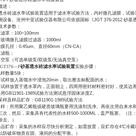
概述：
透水砖滤水率试验装置适用于滤水率试验方法，内衬微孔滤膜，试验
JGT 376-2012
测设备。沧州中亚试验仪器有限公司依据国标《
砂基
技术参数：
100
100mm
过滤罩：
×
1000ml
全玻璃微孔滤膜过滤器：
0.45um
60mm
CN-CA
滤膜孔径：
、直径
（
）
吸滤瓶；
/
/
真空泵（可选单级泵
双级泵
无油真空泵）
GT376—F
砂基透水砖滤水率试验装置
实验步骤：
5
试样数量
块；
20min
将试样放入蒸馏水中浸泡
，取出擦去标配面的水；
将试样放置于透水罩内，正面朝上，四周用密封材料密封好，使其边
GB11901-1989
Z
采用
试验方法测试悬浮固体浓度
。
GB11901-1989
采样及样品贮存：
试验方法
采样：所用聚乙烯瓶或硬质玻璃瓶要用洗涤剂洗净。再依次用自来水
500-1000ML
三次，然后，采集具有代表性的水样
，盖严瓶塞。（注
除去。）
4
样品贮存：采集的水样应尽快分析测定，如需放置，应贮存在
℃冷藏
以防破坏物质在固、液间的分配平衡。）