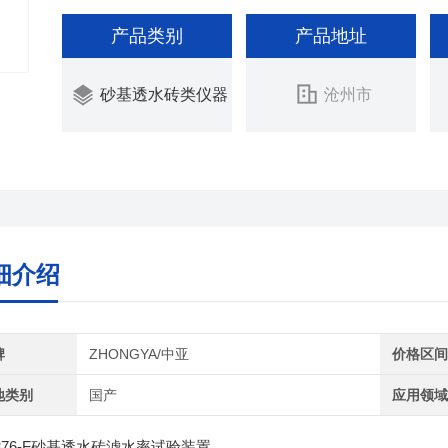
产品类别
产品地址
砂基透水砖类仪器
沧州市
细介绍
牌
ZHONGYA/中亚
价格区
地类别
国产
应用领
76-F
砂基透水砖滤水率试验装置