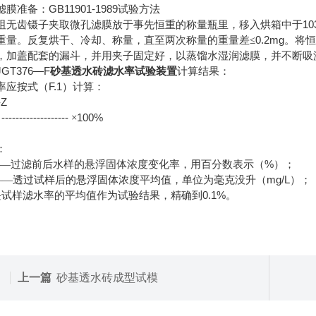
GB11901-1989
滤膜准备：
试验方法
10
咀无齿镊子夹取微孔滤膜放于事先恒重的称量瓶里，移入烘箱中于
0.2mg
重量。反复烘干、冷却、称量，直至两次称量的重量差≤
。将恒
，加盖配套的漏斗，并用夹子固定好，以蒸馏水湿润滤膜，并不断吸
JGT376—F
砂基透水砖滤水率试验装置
计算结果：
F.1
率应按式（
）计算：
-Z
------------------
100%
×
：
%
—过滤前后水样的悬浮固体浓度变化率，用百分数表示（
）；
mg/L
——透过试样后的悬浮固体浓度平均值，单位为毫克没升（
）；
0.1%
块试样滤水率的平均值作为试验结果，精确到
。
上一篇
砂基透水砖成型试模