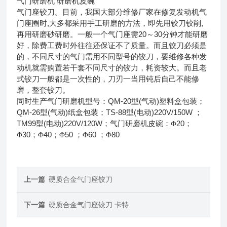
气门研磨机
研磨机皮碗
气门座铰刀。目前，我国大部分维修厂家在修复发动机气
,
,
门座圈时
大多都采用手工研磨的方法，即先用铰刀铰削
20
30
再用研磨砂研磨。一般一个气门座需
～
分钟才能研磨
好，除费工费时外往往还保证不了质量。而且铰刀必须是
的，不同尺寸的气门需用不同型号的铰刀，要维修各种发
动机就需购置若干套不同尺寸的铰力，耗资较大。而且老
式铰刀一般都是一次性的，刀刃一当用钝后自己不能修
磨，整套铰刀。
QM-20
(
)
同时生产气门研磨机型号：
型
气动
塑料盒包装；
QM-26
(
)
TS-88
(
)220V/150W
型
气动
纸盒包装；
型
电动
；
TM99
(
)220V/120W
20
型
电动
；气门研磨机皮碗：Φ
；
30
40
50
60
80
Φ
；Φ
；Φ
；Φ
；Φ
上一篇
硬质合金气门座铰刀
下一篇
硬质合金气门座铰刀 卡特