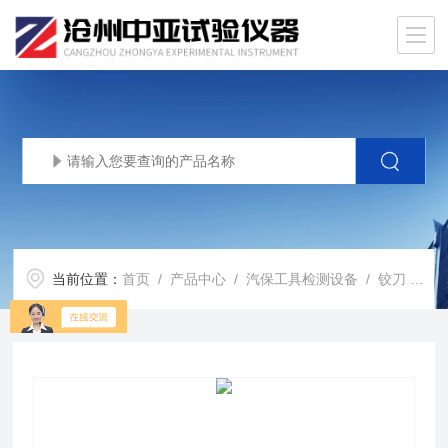
当前位置：
首页
/
产品中心
/
汽保工具检测设备
/
铰刀
/ 硬质合金铰刀 潍柴WD615