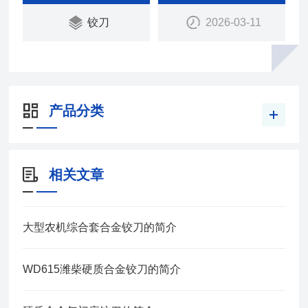
潍柴WD615
铰刀
2026-03-11
技术参数：
磨轮铰刀规格刀杆直径件数
工作角上倒角下倒角119
58×6058×6058×7554×30
48×4548×4548×7545×15
产品分类
相关文章
大型农机综合套合金铰刀的简介
WD615潍柴硬质合金铰刀的简介