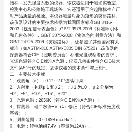
指标－发光强度系数的仪器。该仪器适用于测光实验室、
检测中心和公路施工现场等；它还适用于突起路标生产厂
对产品质量的检验。本仪器测量对象为矩形的突起路标。
GB 8416-
该仪器设计的主要技术依据为我国国家标准
2003
,GB/T 3978-2008
《视觉信号表面色》
《标准照明体
GB/T 3979-2008
和几何条件》，
《物体色的测量方法》和
GB/T 24725-2009
《突起路标》。还参照了其他国家有关
ASTM-810,ASTM-E809,DIN 67520
.
标准（如
）
该仪器的
CIE
探测器符合
（照明委员会）标准光度观察者的要求，
CIE
A
CIE
光源色温符合
标准
光源，仪器几何条件符合
技术
54
文件第
号的规定。故该仪器的技术条件与上相*。
二、主要技术指标
1
0.1
2.0
、观测角（α）：
°～
°连续可调；
2
1
2
1
0
2
、入射角（包括β
和β
）：β
为±
°、β
分别为
0
5
10
15
20
±
°、±
°、±
°、±
°、±
°；
3
2856K
CIE
A
、光源色温：
（符合
标准
光源）；
4
+V
CIE
、探测器：硅二极管
（λ）修正（符合
标准光度观
察者）；
5
0
1999 mcd
lx-1
、测量范围：
～
·
；
6
7.4V
12Ah
、电源：锂电池组
（容量为
）。