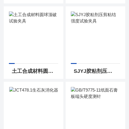
土工合成材料圆球顶破试验夹具
SJYJ胶粘剂压剪粘结强度试验夹具